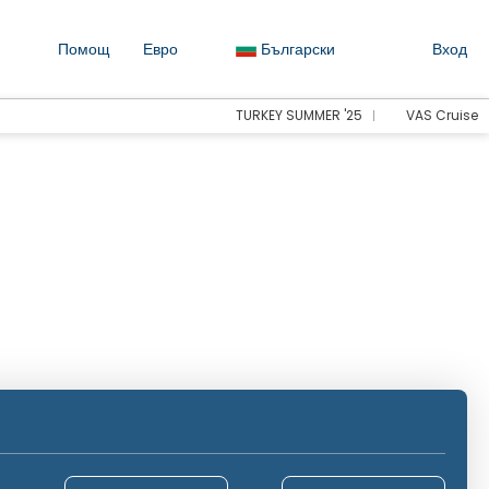
Помощ
Евро
Български
Вход
TURKEY SUMMER '25
VAS Cruise
Настаняване
Транспорт
Дейности
Трансфери