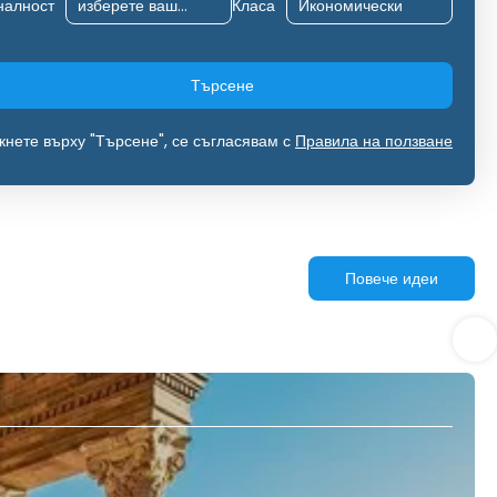
налност
Класа
Търсене
кнете върху "Търсене", се съгласявам с
Правила на ползване
Повече идеи