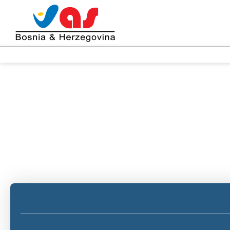
AI пътувания
Многопосочен
Харта