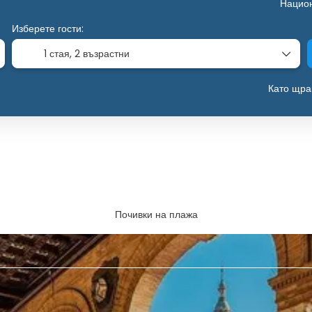
Нацио
Изберете гости:
1 стая,
2 възрастни
Като щра
Почивки на плажа