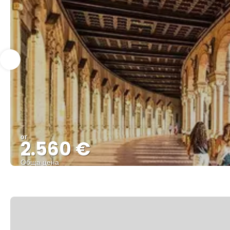
от
2.560 €
Обща цена