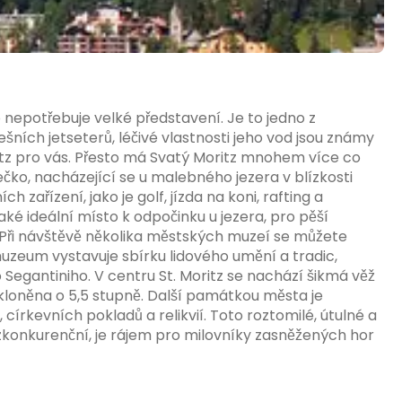
o nepotřebuje velké představení. Je to jedno z
šních jetseterů, léčivé vlastnosti jeho vod jsou známy
oritz pro vás. Přesto má Svatý Moritz mnohem více co
ko, nacházející se u malebného jezera v blízkosti
zařízení, jako je golf, jízda na koni, rafting a
aké ideální místo k odpočinku u jezera, pro pěší
. Při návštěvě několika městských muzeí se můžete
muzeum vystavuje sbírku lidového umění a tradic,
Segantiniho. V centru St. Moritz se nachází šikmá věž
 nakloněna o 5,5 stupně. Další památkou města je
církevních pokladů a relikvií. Toto roztomilé, útulné a
ezkonkurenční, je rájem pro milovníky zasněžených hor