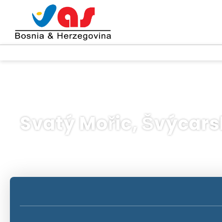
Svatý Mořic, Švýcar
AI výlety
Multidestinace
Charta