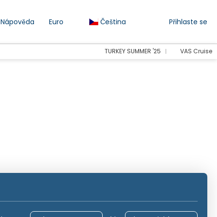
Nápověda
Euro
Čeština
Přihlaste se
TURKEY SUMMER '25
VAS Cruise
tování
Doprava
Aktivity
Doprava
Prona