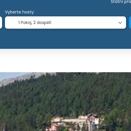
Státní pří
Vyberte hosty:
1 Pokoj,
2 dospělí