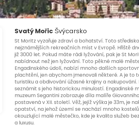
Svatý Mořic
Švýcarsko
St Moritz vyzařuje zdraví a bohatství. Toto středisk
nejznámějších rekreačních míst v Evropě. Hřiště dne
již 3000 let. Pokud máte rádi lyžování, pak je St M
nabídnout než jen lyžování. Toto pěkné malé městeč
Engadinského údolí, nabízí mnoho dalších sportovních 
plachtění, jen abychom jmenovali některé. A je to t
turistiku a obdivování úžasné krajiny a nakupování
seznámit s jeho historickou minulostí. Engadinské 
muzeum Segantini zobrazuje díla malíře Giovanniho 
postavená v XII. století. Věž, jejíž výška je 33m, je
opatství, na jehož území se nachází mnoho kostelů, 
okouzlující malé městečko, kde je kvalita služeb b
a luxusu.