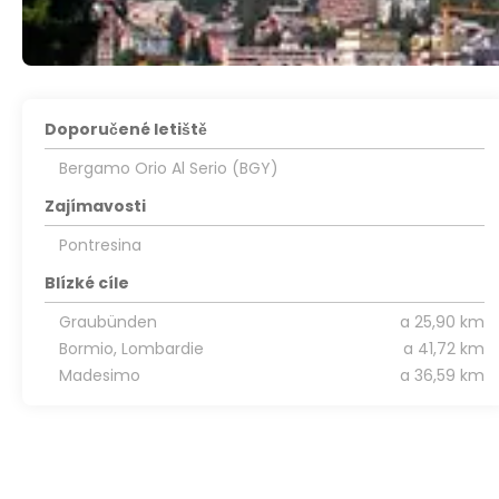
Doporučené letiště
Bergamo Orio Al Serio (BGY)
Zajímavosti
Pontresina
Blízké cíle
Graubünden
a 25,90 km
Bormio, Lombardie
a 41,72 km
Madesimo
a 36,59 km