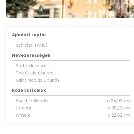
Ajánlott reptér
Schiphol (AMS)
Nevezetességek
State Museum
The Oude Church
Saint Nicolás Church
Közeli úti célok
Soest, Hollandia
a 34,93 km
Utrecht
a 35,29 km
Almere
a 22,62 km