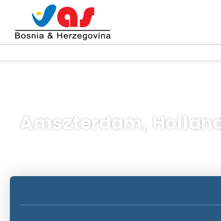
Amszterdam, Hollan
AI utazások
Utazástervező
Okirat