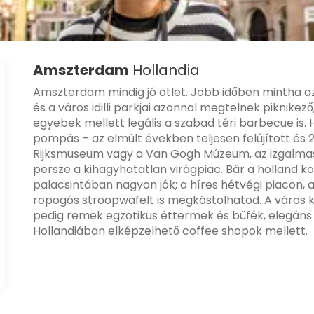
Amszterdam
Hollandia
Amszterdam mindig jó ötlet. Jobb időben mintha az
és a város idilli parkjai azonnal megtelnek piknikező
egyebek mellett legális a szabad téri barbecue is. H
pompás – az elmúlt években teljesen felújított és 
Rijksmuseum vagy a Van Gogh Múzeum, az izgalmas 
persze a kihagyhatatlan virágpiac. Bár a holland k
palacsintában nagyon jók; a híres hétvégi piacon, 
ropogós stroopwafelt is megkóstolhatod. A váro
pedig remek egzotikus éttermek és büfék, elegáns é