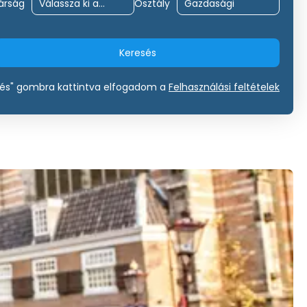
árság
Osztály
Keresés
sés" gombra kattintva elfogadom a
Felhasználási feltételek