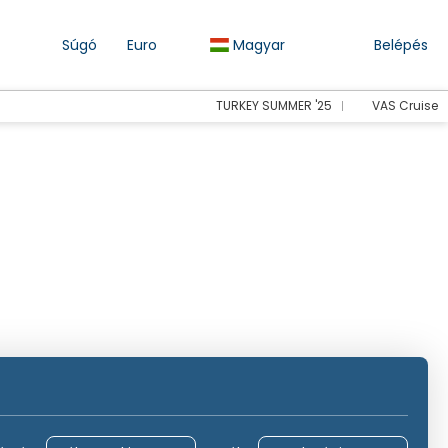
Súgó
Euro
Magyar
Belépés
TURKEY SUMMER '25
VAS Cruise
állásolás
Közlekedési
Programok
Transzferek