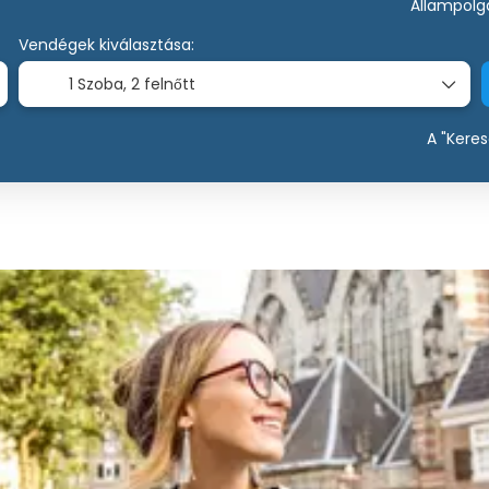
Állampolg
Vendégek kiválasztása:
1 Szoba,
2 felnőtt
A "Kere