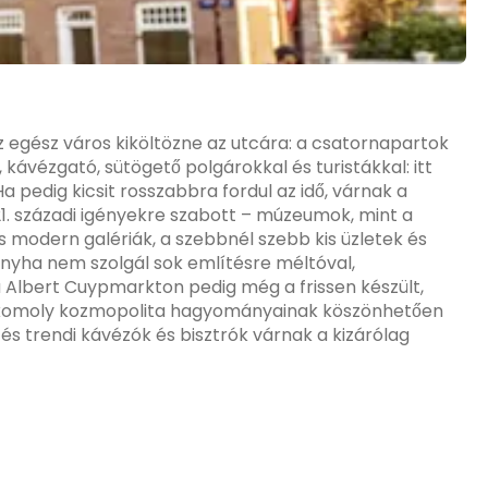
 egész város kiköltözne az utcára: a csatornapartok
, kávézgató, sütögető polgárokkal és turistákkal: itt
a pedig kicsit rosszabbra fordul az idő, várnak a
21. századi igényekre szabott – múzeumok, mint a
modern galériák, a szebbnél szebb kis üzletek és
onyha nem szolgál sok említésre méltóval,
a Albert Cuypmarkton pedig még a frissen készült,
s komoly kozmopolita hagyományainak köszönhetően
s trendi kávézók és bisztrók várnak a kizárólag