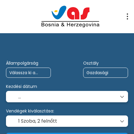
AI utazások
Utazástervező
Okirat
Állampolgárság
Osztály
Kezdési dátum
Vendégek kiválasztása:
1 Szoba,
2 felnőtt