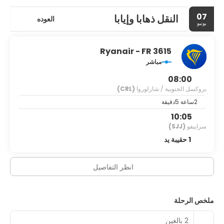
ذلك مركز للمؤتمرات و14 قاعات اجتماعات.
07
النقل ذهابا وإيابا
العوده
يونيو
Ryanair - FR 3615
مباشر
08:00
بروكسل الجنوبية / شارلوروا
(CRL)
2ساعة 5دقيقة
10:05
سراييفو
(SJJ)
1 حقيبة يد
انظر التفاصيل
ملخص الرحلة
2 بالغين