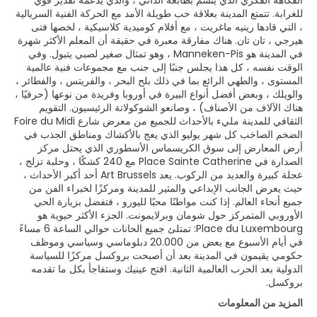
الفكاهة الفكري الذي يتسم بطابعه الذاتي ، والذي يدعمه تقدير قوي
للغرابة. تتمتع المدينة بعلاقة حب طويلة الأمد مع الحركة الفنية السريالية
، التي قادها رينيه ماغريت ، مع أفلام كوميدية كلاسيكية ، لخصها فتى
هيرجي ، تان تان. هناك مفارقة معبرة في حقيقة أن المعلم الأكثر شهرة
في المدينة هو Manneken-Pis ، وهو تمثال صغير لصبي يتبول. وفي
الوقت نفسه ، كل هذا يجلس جنبًا إلى جنب مع مجموعات فنية عالمية
المستوى ، والطهي الرائع بما في ذلك بلح البحر ، والفريتس ، والفطائر ،
والويلك ، وبعض أفضل أنواع البيرة في أوروبا وفريدة من نوعها (حرفيًا ،
هناك الآلاف من الأصناف) ، وصانعو الشوكولاتة الرئيسيون. التقويم
الثقافي للمدينة مليء بالأحداث للجميع من معرض شارع Foire du Midi
الضخم الصاخب كل شهر يوليو الذي يعج بالأكشاك ومناطق الجذب في
أرض المعارض إلى سوق الكريسماس الأسطوري الذي يحتل مركز
الصدارة في Place Sainte Catherine مع 240 كشكًا ، وحلبة تزلج ،
عجلة كبيرة والعديد من الركوب. يعد Art Brussels أحد أكبر الأحداث ،
حيث يعرض الجانب الإبداعي والمثير للمدينة ومركزًا لخبراء الفن من
جميع أنحاء العالم. إذا كنت مواطنًا محبًا لليورو ، فتفضل بزيارة الحي
الأوروبي المتمركز حول شومان وبرلايمونت. الجزء الأكثر حيوية هو
Place du Luxembourg: تمتلئ جميع الحانات حوالي الساعة 6 مساءً
في أيام الأسبوع مع بعض من 20.000 دبلوماسي وسياسي وموظف
حكومي يقيمون في المدينة بعد أن أصبحت بروكسل مركزًا للسياسة
الدولية بعد الحرب العالمية الثانية. افتح عينيك وستفاجأ بكل ما تقدمه
بروكسل.
المزيد من المعلومات