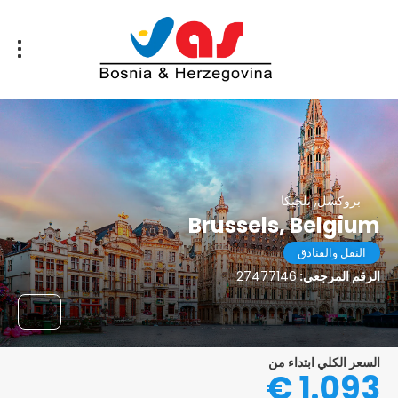
بروكسل, بلجيكا
Brussels, Belgium
النقل والفنادق
الرقم المرجعي:
27477146
السعر الكلي ابتداء من
1.093 €