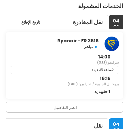
الخدمات المشمولة
04
نقل المغادرة
تاريخ الإقلاع
يونيو
Ryanair - FR 3616
مباشر
14:00
سراييفو
(SJJ)
2ساعة 15دقيقة
16:15
بروكسل الجنوبية / شارلوروا
(CRL)
1 حقيبة يد
انظر التفاصيل
04
نقل
يونيو