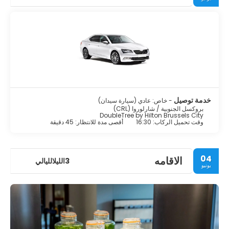
خدمة توصيل
- خاص: عادي (سيارة سيدان)
بروكسل الجنوبية / شارلوروا (CRL)
DoubleTree by Hilton Brussels City
وقت تحميل الركاب: 16:30
أقصى مدة للانتظار: 45 دقيقة
04
الاقامه
3الليلالليالي
يونيو