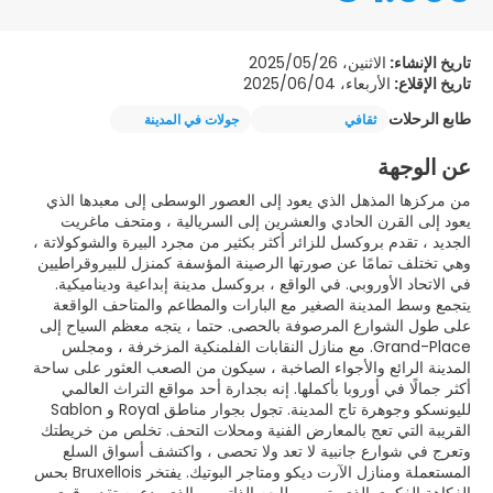
تاريخ الإنشاء:
الاثنين، 2025/05/26
تاريخ الإقلاع:
الأربعاء، 2025/06/04
طابع الرحلات
ثقافي
جولات في المدينة
عن الوجهة
من مركزها المذهل الذي يعود إلى العصور الوسطى إلى معبدها الذي
يعود إلى القرن الحادي والعشرين إلى السريالية ، ومتحف ماغريت
الجديد ، تقدم بروكسل للزائر أكثر بكثير من مجرد البيرة والشوكولاتة ،
وهي تختلف تمامًا عن صورتها الرصينة المؤسفة كمنزل للبيروقراطيين
في الاتحاد الأوروبي. في الواقع ، بروكسل مدينة إبداعية وديناميكية.
يتجمع وسط المدينة الصغير مع البارات والمطاعم والمتاحف الواقعة
على طول الشوارع المرصوفة بالحصى. حتما ، يتجه معظم السياح إلى
Grand-Place. مع منازل النقابات الفلمنكية المزخرفة ، ومجلس
المدينة الرائع والأجواء الصاخبة ، سيكون من الصعب العثور على ساحة
أكثر جمالًا في أوروبا بأكملها. إنه بجدارة أحد مواقع التراث العالمي
لليونسكو وجوهرة تاج المدينة. تجول بجوار مناطق Royal و Sablon
القريبة التي تعج بالمعارض الفنية ومحلات التحف. تخلص من خريطتك
وتعرج في شوارع جانبية لا تعد ولا تحصى ، واكتشف أسواق السلع
المستعملة ومنازل الآرت ديكو ومتاجر البوتيك. يفتخر Bruxellois بحس