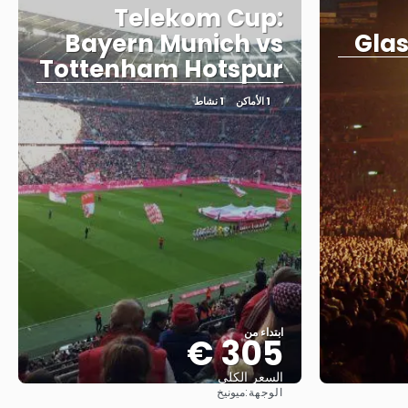
Telekom Cup:
Bayern Munich vs
Gla
Tottenham Hotspur
1 الأماكن
1 نشاط
ابتداء من
305 €
السعر الكلي
الوجهة:
ميونيخ
شاهد