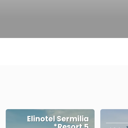
Elinotel Sermilia
Resort 5*