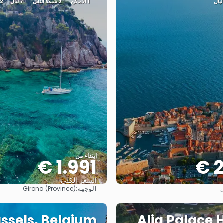
1 الأماكن
2 شبكة النقل
7 ليال
2 التوصيل والنقل
ابتداء من
1.991 €
2
السعر الكلي
الوجهة:
ش
Girona (Province)
شاهد
شاهد
ssels, Belgium
Alia Palace H