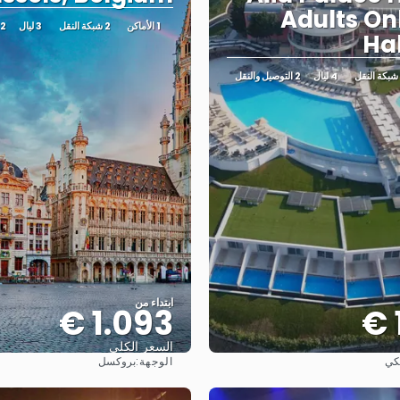
Adults Onl
1 الأماكن
2 شبكة النقل
3 ليال
2 التوصيل والنقل
Hal
4 ليال
2 التوصيل والنقل
ابتداء من
1.093 €
السعر الكلي
الوجهة:
كي
بروكسل
شاهد
شاهد