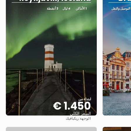
1 الأماكن
4 ليال
3 أنشطة
ابتداء من
1.450 €
السعر الكلي
الوجهة:
ريكيافيك
شاهد