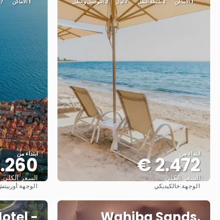
1 الأماكن
2 شبكة النقل
7 ليال
2 التوصيل والنقل
1 الأماكن
7 ليال
ابتداء من
ابتداء من
.260 €
2.472 €
السعر الكلي
السعر الكلي
الوجهة:
الوجهة:
خالكيديكي
أوربيت
شاهد
otel -
Wahiba Sands,