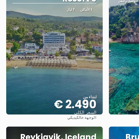
1 الأماكن
7 ليال
ابتداء من
2.490 €
السعر الكلي
الوجهة:
خالكيديكي
شاهد
Reykjavik, Iceland
Bru