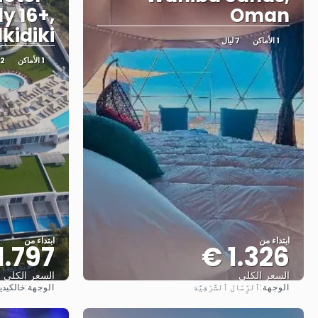
y 16+,
Oman
kidiki
1 الأماكن
7 ليال
1 الأماكن
2 شبكة النقل
ابتداء من
ابتداء من
1.797 €
1.326 €
السعر الكلي
السعر الكلي
الوجهة:
الوجهة:
ٱلرِّمَال ٱلشَّرْقِيَّة
خالكيدي
شاهد