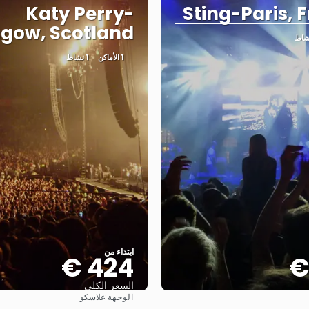
Katy Perry-
Sting-Paris, 
sgow, Scotland
1 الأماكن
1 نشاط
ابتداء من
424 €
السعر الكلي
الوجهة:
غلاسكو
شاهد
شاهد