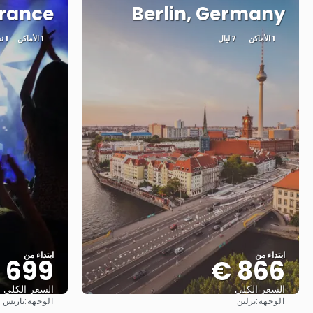
France
Berlin, Germany
1 الأماكن
7 ليال
1 الأماكن
1 نشاط
ابتداء من
ابتداء من
699 €
866 €
السعر الكلي
السعر الكلي
الوجهة:
الوجهة:
برلين
باريس
شاهد