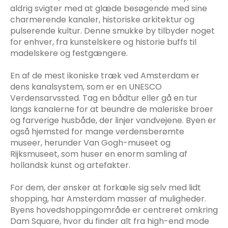
aldrig svigter med at glæde besøgende med sine
charmerende kanaler, historiske arkitektur og
pulserende kultur. Denne smukke by tilbyder noget
for enhver, fra kunstelskere og historie buffs til
madelskere og festgængere.
En af de mest ikoniske træk ved Amsterdam er
dens kanalsystem, som er en UNESCO
Verdensarvssted. Tag en bådtur eller gå en tur
langs kanalerne for at beundre de maleriske broer
og farverige husbåde, der linjer vandvejene. Byen er
også hjemsted for mange verdensberømte
museer, herunder Van Gogh-museet og
Rijksmuseet, som huser en enorm samling af
hollandsk kunst og artefakter.
For dem, der ønsker at forkæle sig selv med lidt
shopping, har Amsterdam masser af muligheder.
Byens hovedshoppingområde er centreret omkring
Dam Square, hvor du finder alt fra high-end mode