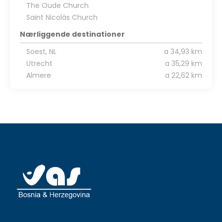
The Oude Church
Saint Nicolás Church
Nærliggende destinationer
Soest, NL
a 34,93 km
Utrecht
a 35,29 km
Almere
a 22,62 km