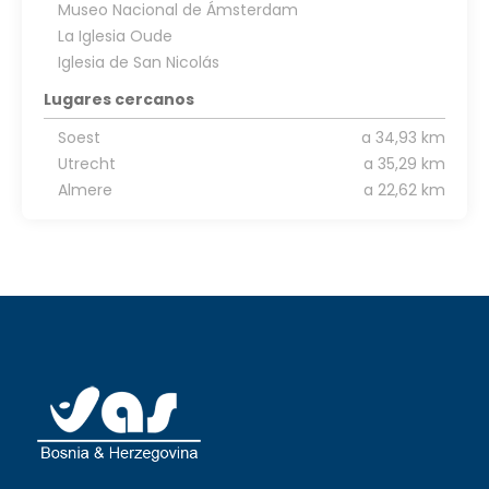
Museo Nacional de Ámsterdam
La Iglesia Oude
Iglesia de San Nicolás
Lugares cercanos
Soest
a 34,93 km
Utrecht
a 35,29 km
Almere
a 22,62 km