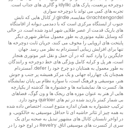
دوچرخه پرنعمت، پارک های idyllic و گالری های جذاب است.
تجربه های کمی می تواند با دوچرخه سواری
Grachtengordel مقایسه, girdle از کانال هایی که تابش
جنوب از ایستگاه مرکزی است که با دمدمی دیوانه از اقامتگاه
های باریک قدمت از عصر طلایی شهر اندود شده است. در حالی
که وسایل نقلیه موتوری به طور معمول مناظر شهری دیگر
پایتخت های اروپایی را مخوف می کنند، جریان ثابت دوچرخه ها
تنها برای افزایش زیبایی آمستردام به نظر می رسد. جهان
جایگزین را وارد کنید که در آن حمل و نقل غیر موتوری هنجار
است، هر پل و کرایه کامل ویژگی های خط دوچرخه و رانندگان
به طور معمول به همتایان دو چرخ خود را defer. آمستردام
همچنان یک چهارراه جهانی و یک مرکز همیشه پر جنب و جوش
هنر، موسیقی و فرهنگ است، با سواره نظام بی پایان نمایشگاه
ها، کنسرت ها، نمایشنامه ها و جشنواره ها. گذشته از یکپارچه
هایی از هنر به عنوان موزه های ریجک ها و ون گوگ، فضاهای
بی شمار کمتر بازدید شده در تم های quirkier وجود دارد.
ترکیب جشنواره به همان اندازه متنوع است، اختصاص داده شده
به همه چیز از تئاتر حاشیه ای تا حداقل موسیقی به خالکوبی، و
در اواخر تابستان کانال های مشهور تبدیل به صحنه برای یک
سری از کنسرت های موسیقی اتاق. Revelry در اوج خود را در