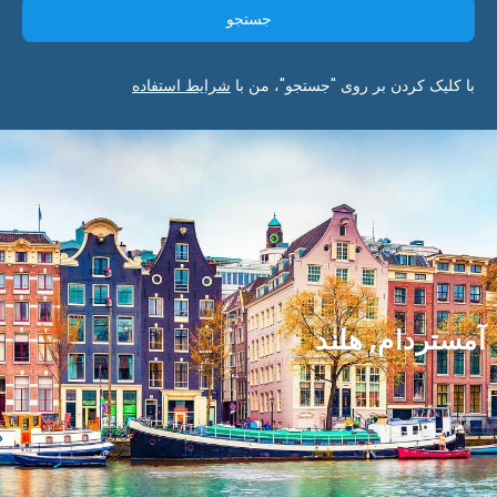
جستجو
با کلیک کردن بر روی "جستجو"، من با
شرایط استفاده
آمستردام, هلند