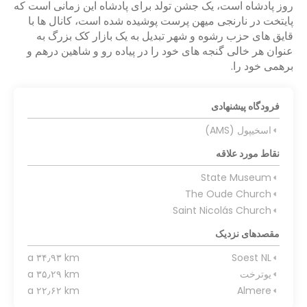
روز پادشاه است، یک جشن تولد برای پادشاه این زمانی است که
پایتخت در نارنجی میهن پرست پوشیده شده است، کانال ها با
قایق های حزب رشوه و شهر تبدیل به یک بازار کک بزرگ به
عنوان هر خالی گنجه های خود را در پیاده رو و شاهین درهم و
برهمی خود را.
فرودگاه پیشنهادی
اسخیپول (AMS)
نقاط مورد علاقه
State Museum
The Oude Church
Saint Nicolás Church
مقصدهای نزدیک
a ۳۴٫۹۳ km
Soest NL
یوترخت
a ۳۵٫۲۹ km
a ۲۲٫۶۲ km
Almere