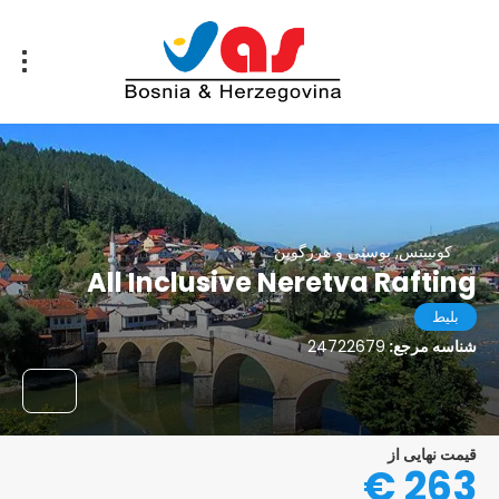
کونییتس, بوسنی و هرزگوین
All Inclusive Neretva Rafting
بلیط
شناسه مرجع:
24722679
قیمت نهایی از
263 €