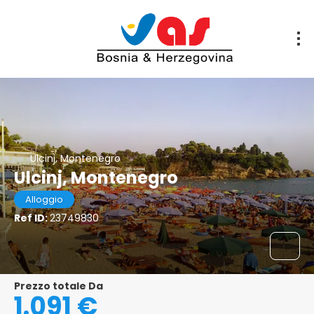
Ulcinj, Montenegro
Ulcinj, Montenegro
Alloggio
Ref ID:
23749830
Prezzo totale Da
1.091 €