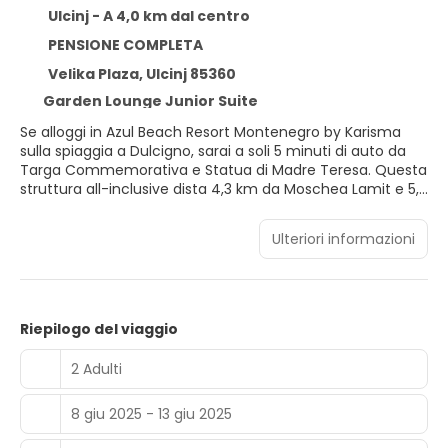
Ulcinj - A 4,0 km dal centro
PENSIONE COMPLETA
Velika Plaza, Ulcinj 85360
Garden Lounge Junior Suite
Se alloggi in Azul Beach Resort Montenegro by Karisma
sulla spiaggia a Dulcigno, sarai a soli 5 minuti di auto da
Targa Commemorativa e Statua di Madre Teresa. Questa
struttura all-inclusive dista 4,3 km da Moschea Lamit e 5,1
km da Fortezza di Ulcinj.
Ulteriori informazioni
Rilassati in una delle 7 piscine all'aperto e scegli tra i servizi
ricreativi disponibili, che includono campi da tennis
all'aperto e un karaoke. Questa struttura propone, inoltre,
il Wi-Fi gratuito, un servizio babysitter a pagamento e una
TV nelle aree comuni.
Riepilogo del viaggio
Soggiorna in una delle 479 camere della struttura,
2 Adulti
complete di TV a schermo piatto. Le camere sono dotate
di balcone o patio. Il Wi-Fi gratuito ti consente di restare in
8 giu 2025 - 13 giu 2025
contatto con il mondo, mentre la TV con canali via cavo
è l'ideale per concedersi un po' di svago. Il bagno in