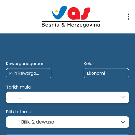
Perjalanan AI
Berbilang destinasi
Pia
Kewarganegaraan
Kelas
Tarikh mula
Pilih tetamu:
1 Bilik,
2 dewasa