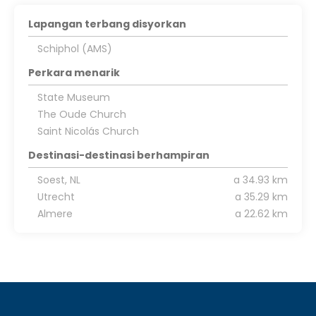
Lapangan terbang disyorkan
Schiphol (AMS)
Perkara menarik
State Museum
The Oude Church
Saint Nicolás Church
Destinasi-destinasi berhampiran
Soest, NL
a 34.93 km
Utrecht
a 35.29 km
Almere
a 22.62 km