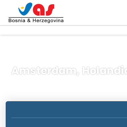
Amsterdam, Holandi
Podróże AI
wiele miejsc docelowych
Cz