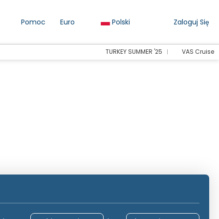
Pomoc
Euro
Polski
Zaloguj Się
TURKEY SUMMER '25
VAS Cruise
rowanie
Zakwaterowanie
Transportu
Aktywno