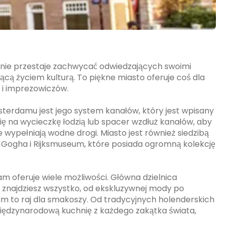
dy nie przestaje zachwycać odwiedzających swoimi
ącą życiem kulturą. To piękne miasto oferuje coś dla
y i imprezowiczów.
terdamu jest jego system kanałów, który jest wpisany
ię na wycieczkę łodzią lub spacer wzdłuż kanałów, aby
 wypełniają wodne drogi. Miasto jest również siedzibą
Gogha i Rijksmuseum, które posiada ogromną kolekcję
m oferuje wiele możliwości. Główna dzielnica
 znajdziesz wszystko, od ekskluzywnej mody po
dam to raj dla smakoszy. Od tradycyjnych holenderskich
 międzynarodową kuchnię z każdego zakątka świata,