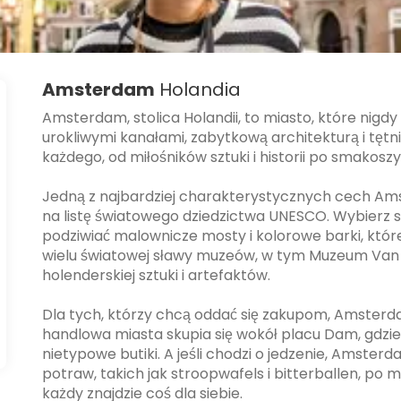
Amsterdam
Holandia
Amsterdam, stolica Holandii, to miasto, które nig
urokliwymi kanałami, zabytkową architekturą i tętni
każdego, od miłośników sztuki i historii po smakosz
Jedną z najbardziej charakterystycznych cech Ams
na listę światowego dziedzictwa UNESCO. Wybierz s
podziwiać malownicze mosty i kolorowe barki, które
wielu światowej sławy muzeów, w tym Muzeum Van 
holenderskiej sztuki i artefaktów.
Dla tych, którzy chcą oddać się zakupom, Amsterda
handlowa miasta skupia się wokół placu Dam, gdzie
nietypowe butiki. A jeśli chodzi o jedzenie, Amster
potraw, takich jak stroopwafels i bitterballen, po
każdy znajdzie coś dla siebie.