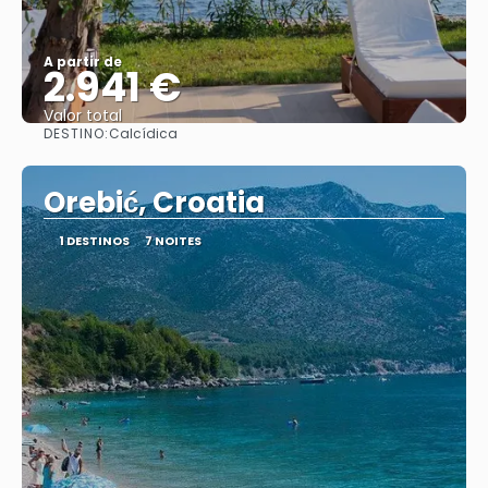
A partir de
2.941 €
Valor total
DESTINO:
Calcídica
Saiba mais
Orebić, Croatia
1 DESTINOS
7 NOITES