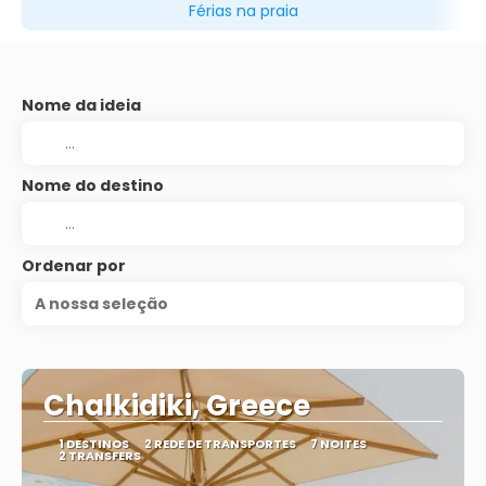
Férias na praia
Nome da ideia
Nome do destino
Ordenar por
A nossa seleção
Chalkidiki, Greece
1 DESTINOS
2 REDE DE TRANSPORTES
7 NOITES
2 TRANSFERS