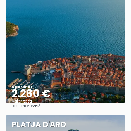
A partir de
2.260 €
Valor total
DESTINO:
Orebić
Saiba mais
PLATJA D'ARO