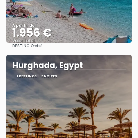
A partir de
1.956 €
Valor total
DESTINO:
Orebić
Saiba mais
Hurghada, Egypt
1 DESTINOS
7 NOITES