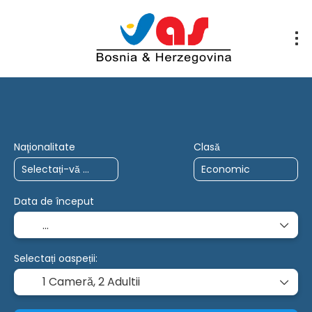
Călătorii AI
Circuite
Cartă
Cr
Naţionalitate
Clasă
Data de început
Selectați oaspeții:
1 Cameră,
2 Adultii