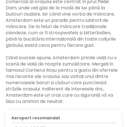
comercial al orașului este centrat în jurul Pieței
Dam, unde veți găsi de la modă de lux până la
buticuri ciudate. Iar când vine vorba de mâncare,
Amsterdam este un paradis pentru iubitorii de
mâncare. De la feluri de mâncare tradiționale
olandeze, cum ar fi stroopwafels și bitterballen,
până la bucătăria internațională din toate colțurile
globului, există ceva pentru fiecare gust.
Când soarele apune, Amsterdam prinde viață cu o
scenă de viață de noapte zumzăitoare. Mergeți în
faimosul Cartierul Roșu pentru a gusta din ofertele
mai riscante ale orașului, sau vizitați unul dintre
numeroasele baruri și cluburi care punctează
străzile orașului. Indiferent de interesele dvs.,
Amsterdam este un oraș care cu siguranță vă va
lăsa cu amintiri de neuitat.
Aeroport recomandat