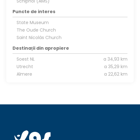
Schiphol (AMS)
Puncte de interes
State Museum
The Oude Church
Saint Nicolás Church
Destinații din apropiere
Soest NL
a 34,93 km
Utrecht
a 35,29 km
Almere
a 22,62 km