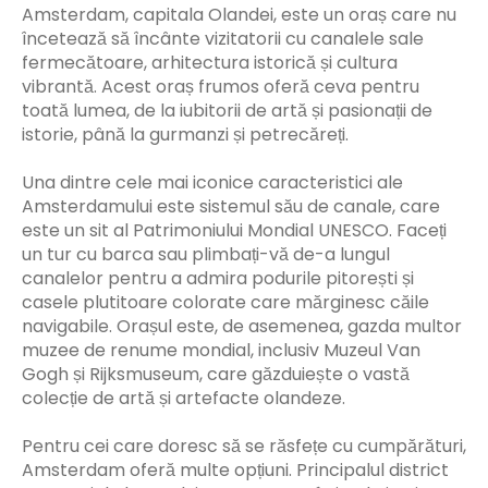
Amsterdam, capitala Olandei, este un oraș care nu
încetează să încânte vizitatorii cu canalele sale
fermecătoare, arhitectura istorică și cultura
vibrantă. Acest oraș frumos oferă ceva pentru
toată lumea, de la iubitorii de artă și pasionații de
istorie, până la gurmanzi și petrecăreți.
Una dintre cele mai iconice caracteristici ale
Amsterdamului este sistemul său de canale, care
este un sit al Patrimoniului Mondial UNESCO. Faceți
un tur cu barca sau plimbați-vă de-a lungul
canalelor pentru a admira podurile pitorești și
casele plutitoare colorate care mărginesc căile
navigabile. Orașul este, de asemenea, gazda multor
muzee de renume mondial, inclusiv Muzeul Van
Gogh și Rijksmuseum, care găzduiește o vastă
colecție de artă și artefacte olandeze.
Pentru cei care doresc să se răsfețe cu cumpărături,
Amsterdam oferă multe opțiuni. Principalul district