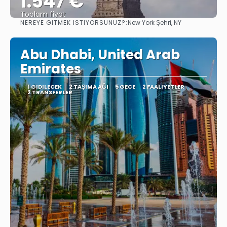
1.547 €
Toplam fiyat
NEREYE GITMEK ISTIYORSUNUZ?:
New York Şehri, NY
Görüntüle
Abu Dhabi, United Arab
Emirates
1 GIDILECEK
2 TAŞIMA AĞI
5 GECE
2 FAALIYETLER
2 TRANSFERLER