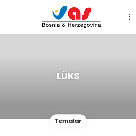
LÜKS
Temalar