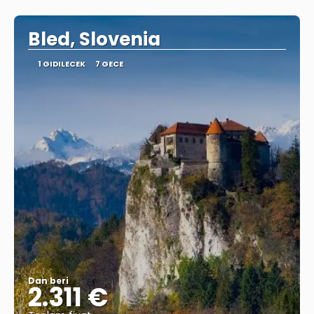
Görüntüle
Bled, Slovenia
1 GIDILECEK
7 GECE
Dan beri
2.311 €