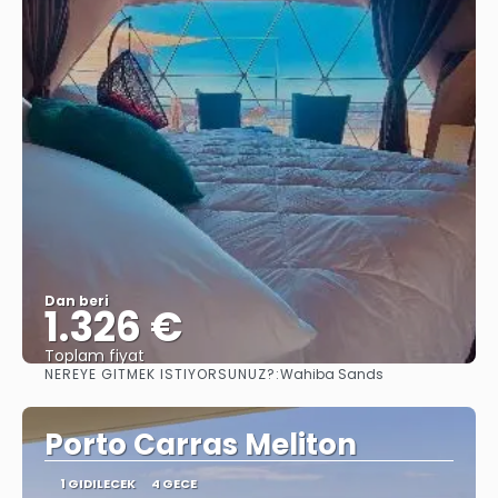
Dan beri
1.326 €
Toplam fiyat
NEREYE GITMEK ISTIYORSUNUZ?:
Wahiba Sands
Görüntüle
Porto Carras Meliton
1 GIDILECEK
4 GECE