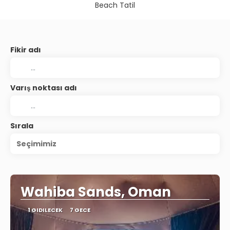
Beach Tatil
Fikir adı
Varış noktası adı
Sırala
Seçimimiz
Wahiba Sands, Oman
1 GIDILECEK
7 GECE