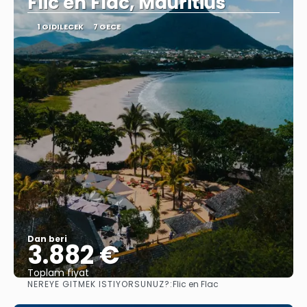
Flic en Flac, Mauritius
1 GIDILECEK
7 GECE
Dan beri
3.882 €
Toplam fiyat
NEREYE GITMEK ISTIYORSUNUZ?:
Flic en Flac
Görüntüle