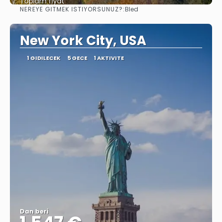
Toplam fiyat
NEREYE GITMEK ISTIYORSUNUZ?:
Bled
Görüntüle
New York City, USA
1 GIDILECEK
5 GECE
1 AKTIVITE
Dan beri