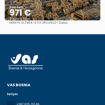
Dan beri
971 €
Toplam fiyat
NEREYE GITMEK ISTIYORSUNUZ?:
Dubai
Görüntüle
VAS BOSNIA
İletişim
+387 625 210 89