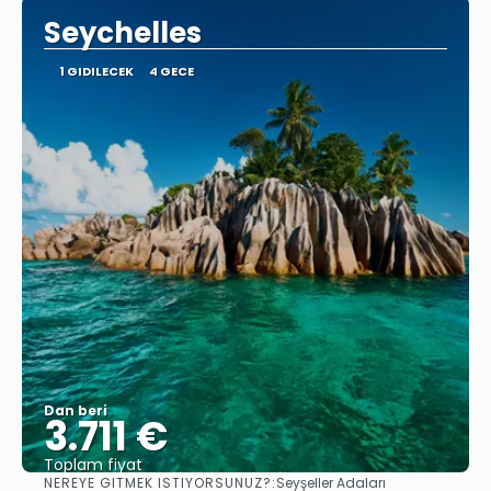
Seychelles
1 GIDILECEK
4 GECE
Dan beri
3.711 €
Toplam fiyat
NEREYE GITMEK ISTIYORSUNUZ?:
Seyşeller Adaları