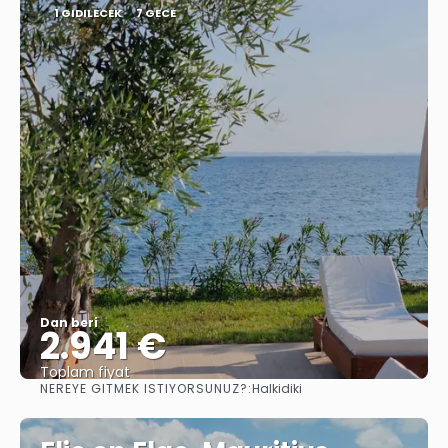
1 GIDILECEK
7 GECE
Dan beri
2.941 €
Toplam fiyat
NEREYE GITMEK ISTIYORSUNUZ?:
Halkidiki
Görüntüle