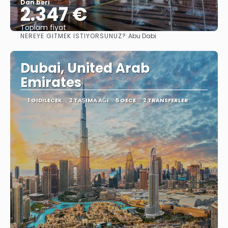
Dan beri
2.347 €
Toplam fiyat
NEREYE GITMEK ISTIYORSUNUZ?:
Abu Dabi
Görüntüle
Dubai, United Arab
Emirates
1 GIDILECEK
2 TAŞIMA AĞI
5 GECE
2 TRANSFERLER