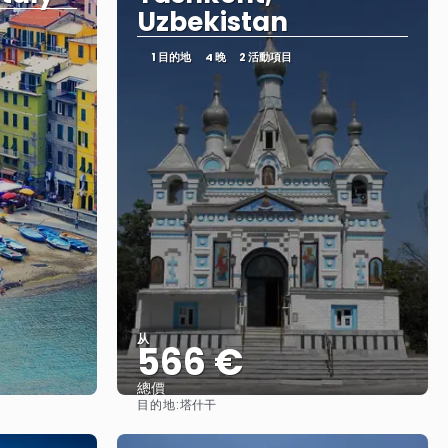
Uzbekistan
1 目的地
4 晚
2 活動項目
从
566 €
總價
目的地:
塔什干
查看