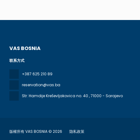
VAS BOSNIA
联系方式
+387 625 210 89
reservation@vas.ba
Str: Hamdije Kreševljakovica no. 40
, 71000 - Sarajevo
版權所有 VAS BOSNIA © 2026
隐私政策