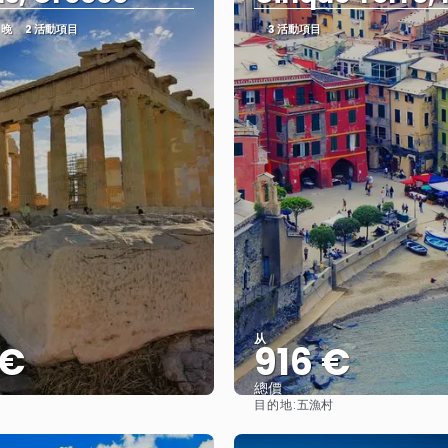
 晚
2 活動項目
3 活動項目
从
 €
916 €
總價
目的地:
五漁村
查看
查看