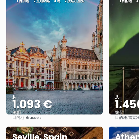
1 目的地
2 交通網絡
3 晚
2 接送机服务
1 目的地
4
从
从
1.093 €
1.45
總價
總價
目的地:
目的地:
Brussels
雷克
查看
Seville, Spain
Athen