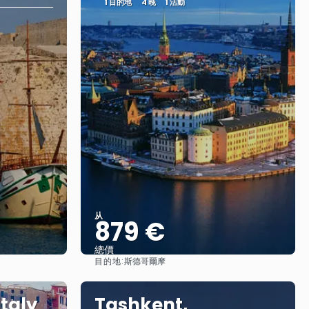
1 目的地
4 晚
1 活動
从
879 €
總價
目的地:
斯德哥爾摩
查看
Italy
Tashkent,