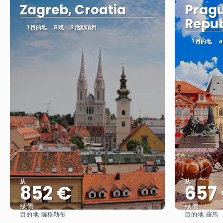
Zagreb, Croatia
Pragu
Repub
1 目的地
5 晚
2 活動項目
1 目的地
4
从
从
852 €
657
總價
總價
目的地:
目的地:
薩格勒布
羅馬
查看