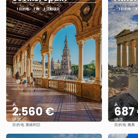
1 目的地
7 晚
2 活動項目
1 目的地
4
从
从
2.560 €
687
總價
總價
目的地:
目的地:
塞維利亞
雅典
查看