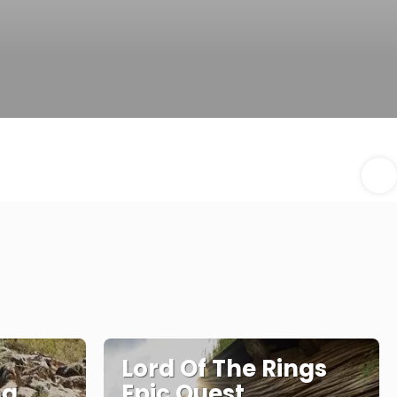
Lord Of The Rings
ng
Epic Quest