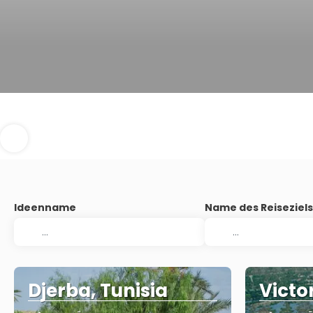
Ideenname
Name des Reiseziel
Djerba, Tunisia
Victo