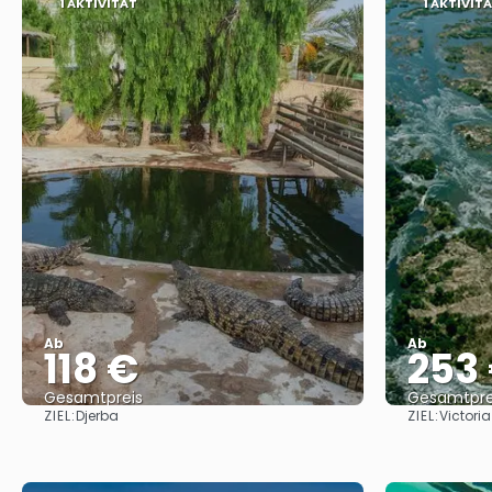
1 AKTIVITÄT
1 AKTIVIT
Ab
Ab
118 €
253
Gesamtpreis
Gesamtpre
ZIEL:
ZIEL:
Djerba
Victoria
Reise ansehen