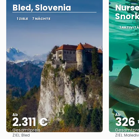
Bled, Slovenia
Nurse
Snork
1 ZIELE
7 NÄCHTE
1 AKTIVIT
Ab
Ab
2.311 €
326
Gesamtpreis
Gesamtpre
ZIEL:
ZIEL:
Bled
Maledi
Reise ansehen