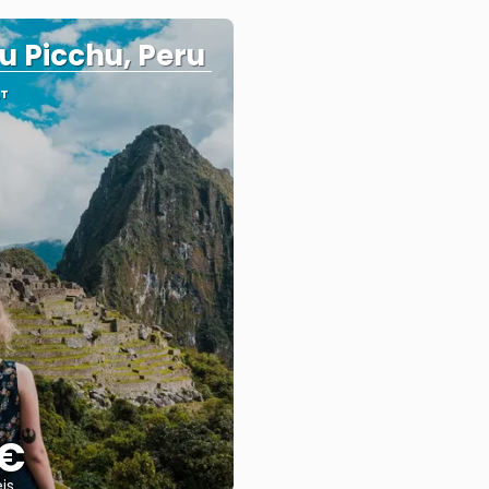
 Picchu, Peru
ÄT
 €
is