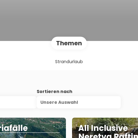
Themen
Strandurlaub
s
Sortieren nach
Unsere Auswahl
riafälle
All Inclusive
Neretva Rafti