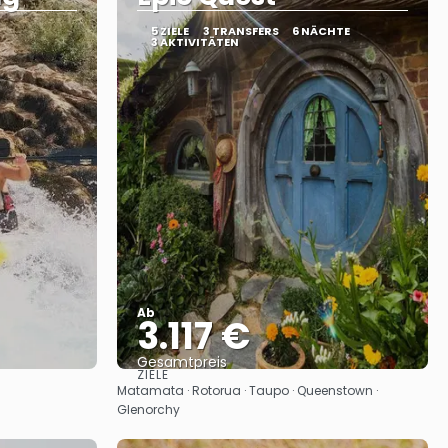
5 ZIELE
3 TRANSFERS
6 NÄCHTE
3 AKTIVITÄTEN
Ab
3.117 €
Gesamtpreis
ZIELE
Reise ansehen
Matamata · Rotorua · Taupo · Queenstown ·
Glenorchy