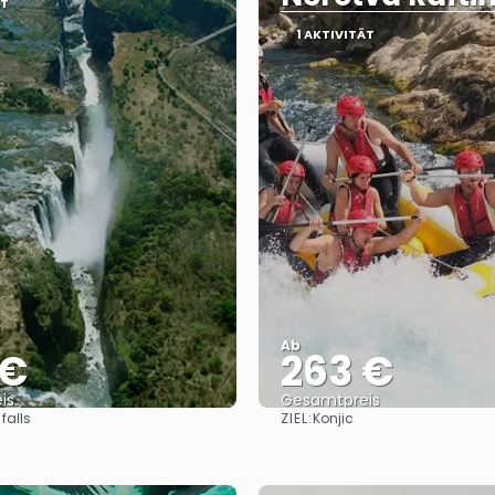
ÄT
1 AKTIVITÄT
Ab
 €
263 €
is
Gesamtpreis
ZIEL:
 falls
Konjic
Reise ansehen
Reise ansehen