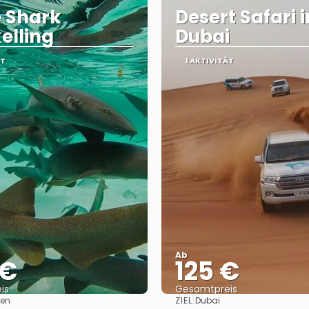
 Shark
Desert Safari i
elling
Dubai
ÄT
1 AKTIVITÄT
Ab
 €
125 €
is
Gesamtpreis
ZIEL:
ven
Dubai
Reise ansehen
Reise ansehen