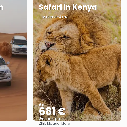
n
Safari in Kenya
2 AKTIVITÄTEN
Ab
681 €
Gesamtpreis
ZIEL:
Maasai Mara
Reise ansehen