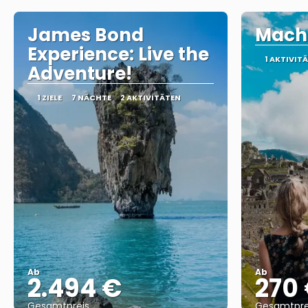
James Bond
Machu
Experience: Live the
1 AKTIVIT
Adventure!
1 ZIELE
7 NÄCHTE
2 AKTIVITÄTEN
Ab
Ab
2.494 €
270
Gesamtpreis
Gesamtpre