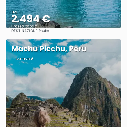
Da
2.494 €
Prezzo totale
DESTINAZIONE:
Phuket
Vedere
Machu Picchu, Peru
1 ATTIVITÀ