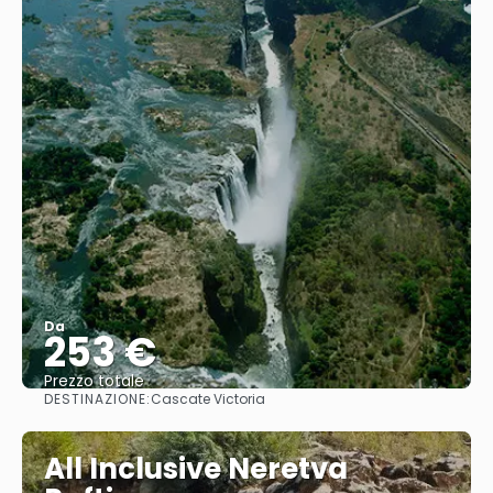
Da
253 €
Prezzo totale
DESTINAZIONE:
Cascate Victoria
Vedere
All Inclusive Neretva