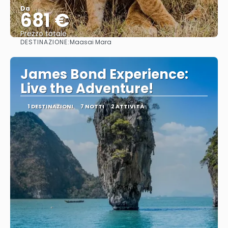
Da
681 €
Prezzo totale
DESTINAZIONE:
Maasai Mara
Vedere
James Bond Experience:
Live the Adventure!
1 DESTINAZIONI
7 NOTTI
2 ATTIVITÀ