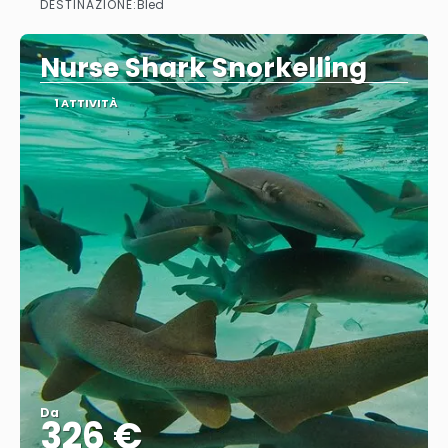
DESTINAZIONE:
Bled
Vedere
Nurse Shark Snorkelling
1 ATTIVITÀ
Da
326 €