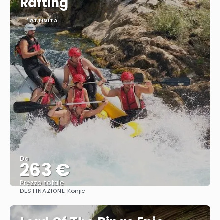
Rafting
1 ATTIVITÀ
Da
263 €
Prezzo totale
DESTINAZIONE:
Konjic
Vedere