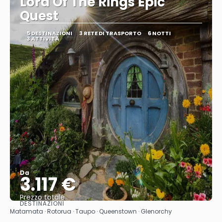
Lord Of The Rings Epic
Quest
5 DESTINAZIONI
3 RETE DI TRASPORTO
6 NOTTI
3 ATTIVITÀ
Da
3.117 €
Prezzo totale
DESTINAZIONI
Vedere
Matamata · Rotorua · Taupo · Queenstown · Glenorchy