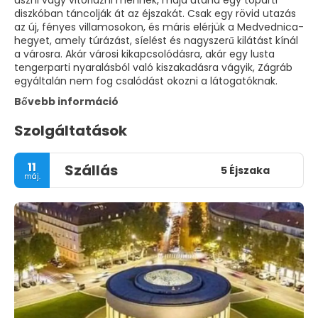
úszni vagy vitorlázni mennek, majd utána egy tóparti
diszkóban táncolják át az éjszakát. Csak egy rövid utazás
az új, fényes villamosokon, és máris elérjük a Medvednica-
hegyet, amely túrázást, síelést és nagyszerű kilátást kínál
a városra. Akár városi kikapcsolódásra, akár egy lusta
tengerparti nyaralásból való kiszakadásra vágyik, Zágráb
egyáltalán nem fog csalódást okozni a látogatóknak.
Bővebb információ
Szolgáltatások
11
Szállás
5 Éjszaka
máj.