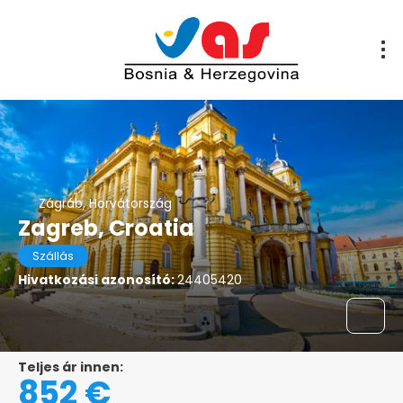
Zágráb, Horvátország
Zagreb, Croatia
Szállás
Hivatkozási azonosító:
24405420
Teljes ár innen:
852 €