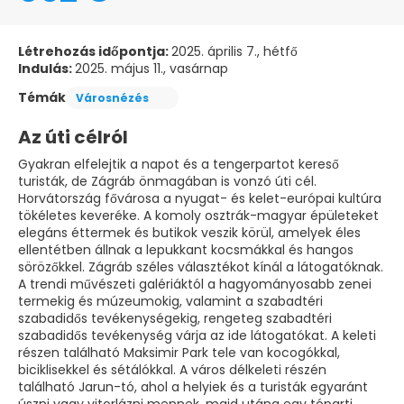
Létrehozás időpontja:
2025. április 7., hétfő
Indulás:
2025. május 11., vasárnap
Témák
Városnézés
Az úti célról
Gyakran elfelejtik a napot és a tengerpartot kereső
turisták, de Zágráb önmagában is vonzó úti cél.
Horvátország fővárosa a nyugat- és kelet-európai kultúra
tökéletes keveréke. A komoly osztrák-magyar épületeket
elegáns éttermek és butikok veszik körül, amelyek éles
ellentétben állnak a lepukkant kocsmákkal és hangos
sörözőkkel. Zágráb széles választékot kínál a látogatóknak.
A trendi művészeti galériáktól a hagyományosabb zenei
termekig és múzeumokig, valamint a szabadtéri
szabadidős tevékenységekig, rengeteg szabadtéri
szabadidős tevékenység várja az ide látogatókat. A keleti
részen található Maksimir Park tele van kocogókkal,
biciklisekkel és sétálókkal. A város délkeleti részén
található Jarun-tó, ahol a helyiek és a turisták egyaránt