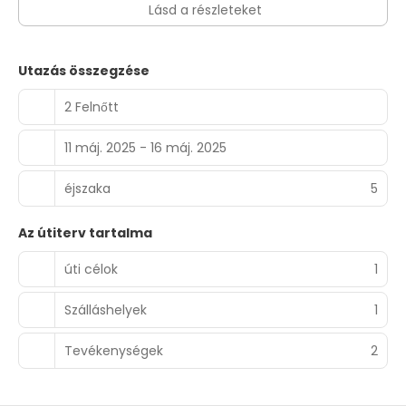
Lásd a részleteket
Utazás összegzése
2 Felnőtt
11 máj. 2025 - 16 máj. 2025
éjszaka
5
Az útiterv tartalma
úti célok
1
Szálláshelyek
1
Tevékenységek
2