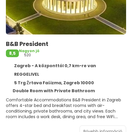
B&B President
Nagyon jó
8,5
520
Zagreb - A központtól 0,7 km-re van
REGGELIVEL
5 Trg Žrtava Fašizma, Zagreb 10000
Double Room with Private Bathroom
Comfortable Accommodations B&B President in Zagreb
offers 4-star bed and breakfast rooms with air-
conditioning, private bathrooms, and city views. Each
room includes a work desk, dining area, and free WiFi.
Modern Amenities Guests enjoy free toiletries, showers,
hairdryers, and city views. Additional features include a TV,
Bővebb információ