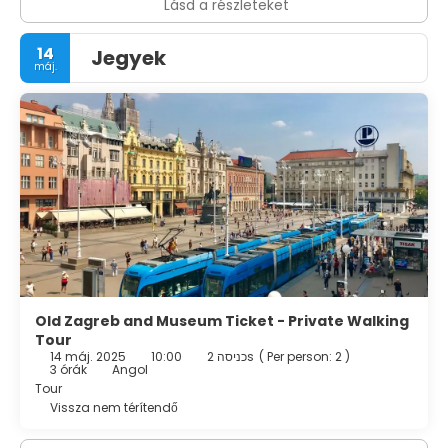
Lásd a részleteket
14
Jegyek
máj.
Old Zagreb and Museum Ticket - Private Walking
Tour
14 máj. 2025
10:00
2 כניסהs
(
Per person: 2
)
3 órák
Angol
Tour
Vissza nem térítendő