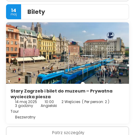
14
Bilety
maj
Stary Zagrzeb i bilet do muzeum – Prywatna
wycieczka piesza
14 maj 2025
10:00
2 Wejścies
(
Per person: 2
)
3 godziny
Angielski
Tour
Bezzwrotny
Patrz szczegóły