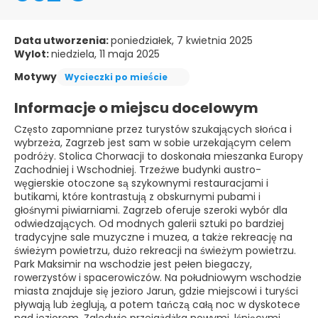
Data utworzenia:
poniedziałek, 7 kwietnia 2025
Wylot:
niedziela, 11 maja 2025
Motywy
Wycieczki po mieście
Informacje o miejscu docelowym
Często zapomniane przez turystów szukających słońca i
wybrzeża, Zagrzeb jest sam w sobie urzekającym celem
podróży. Stolica Chorwacji to doskonała mieszanka Europy
Zachodniej i Wschodniej. Trzeźwe budynki austro-
węgierskie otoczone są szykownymi restauracjami i
butikami, które kontrastują z obskurnymi pubami i
głośnymi piwiarniami. Zagrzeb oferuje szeroki wybór dla
odwiedzających. Od modnych galerii sztuki po bardziej
tradycyjne sale muzyczne i muzea, a także rekreację na
świeżym powietrzu, dużo rekreacji na świeżym powietrzu.
Park Maksimir na wschodzie jest pełen biegaczy,
rowerzystów i spacerowiczów. Na południowym wschodzie
miasta znajduje się jezioro Jarun, gdzie miejscowi i turyści
pływają lub żeglują, a potem tańczą całą noc w dyskotece