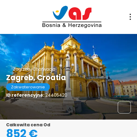
Zagrzeb, Chorwacja
Zagreb, Croatia
Zakwaterowanie
ID referencyjne:
24405420
Całkowita cena Od
852 €