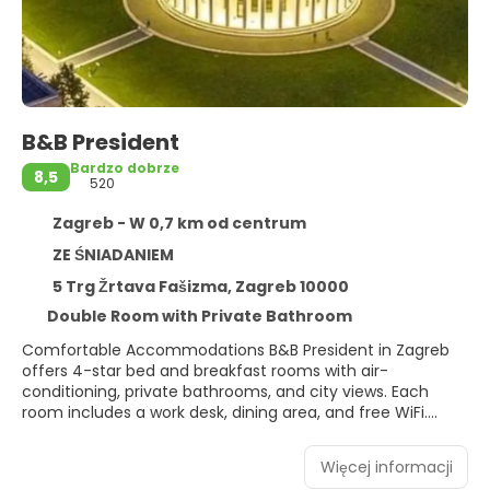
B&B President
Bardzo dobrze
8,5
520
Zagreb - W 0,7 km od centrum
ZE ŚNIADANIEM
5 Trg Žrtava Fašizma, Zagreb 10000
Double Room with Private Bathroom
Comfortable Accommodations B&B President in Zagreb
offers 4-star bed and breakfast rooms with air-
conditioning, private bathrooms, and city views. Each
room includes a work desk, dining area, and free WiFi.
Modern Amenities Guests enjoy free toiletries, showers,
hairdryers, and city views. Additional features include a TV,
Więcej informacji
dining table, kitchenware, and wardrobe. Prime Location