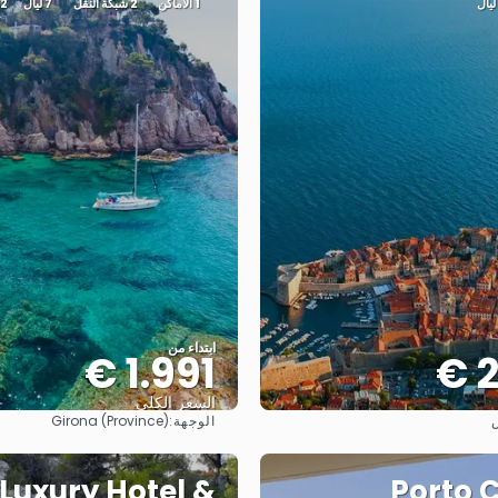
1 الأماكن
2 شبكة النقل
7 ليال
2 التوصيل والنقل
ابتداء من
1.991 €
2
السعر الكلي
الوجهة:
ش
Girona (Province)
شاهد
شاهد
 Luxury Hotel &
Porto 