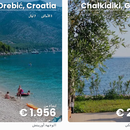
Orebić, Croatia
Chalkidiki, 
1 الأماكن
7 ليال
ابتداء من
1.956 €
السعر الكلي
الوجهة:
كي
أوربيتش
شاهد
شاهد