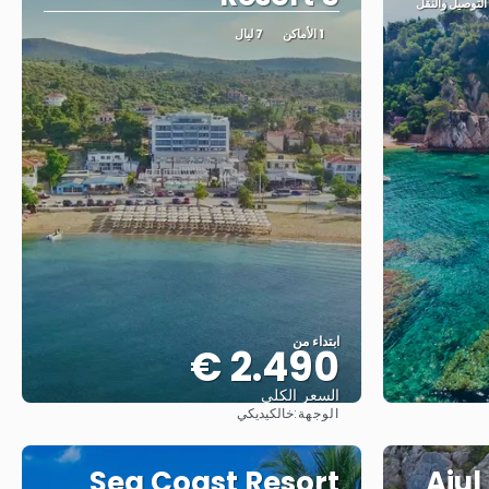
1 الأماكن
7 ليال
ابتداء من
2.490 €
السعر الكلي
الوجهة:
خالكيديكي
شاهد
Sea Coast Resort
Ajul