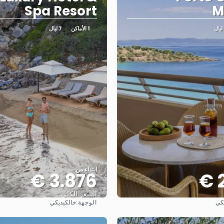
Spa Resort
M
ل
1 الأماكن
7 ليال
ابتداء من
3.876 €
2
السعر الكلي
الوجهة:
كي
خالكيديكي
شاهد
شاهد