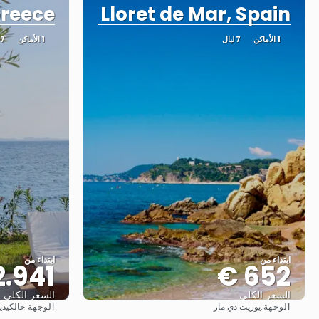
Greece
Lloret de Mar, Spain
1 الأماكن
7 ليال
1 الأماكن
7 ليال
ابتداء من
ابتداء من
2.941 €
652 €
السعر الكلي
السعر الكلي
الوجهة:
الوجهة:
يوريت دي مار
خالكيدي
شاهد