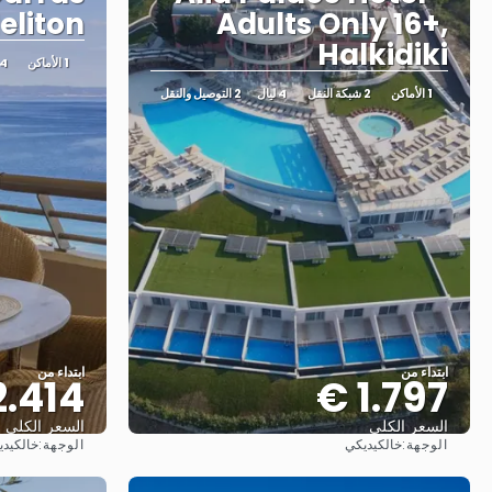
eliton
Adults Only 16+,
Halkidiki
1 الأماكن
4 ليا
1 الأماكن
2 شبكة النقل
4 ليال
2 التوصيل والنقل
ابتداء من
ابتداء من
.414 €
1.797 €
السعر الكلي
السعر الكلي
الوجهة:
الوجهة:
خالكيديكي
خالكيدي
شاهد