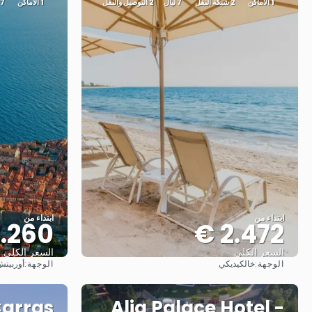
1 الأماكن
2 شبكة النقل
7 ليال
2 التوصيل والنقل
1 الأماكن
7 ليال
ابتداء من
ابتداء من
.260 €
2.472 €
السعر الكلي
السعر الكلي
الوجهة:
الوجهة:
خالكيديكي
أوربيت
شاهد
Carras
Alia Palace Hotel -