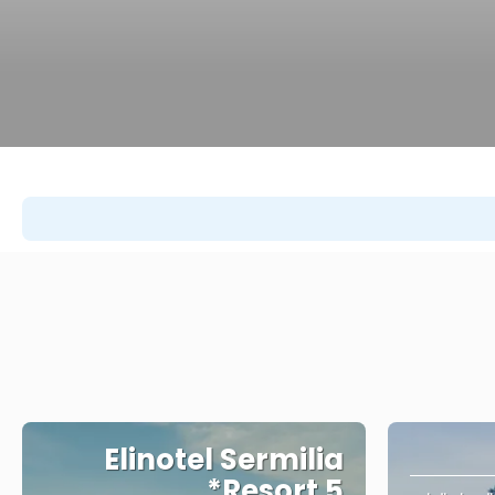
Elinotel Sermilia
Resort 5*