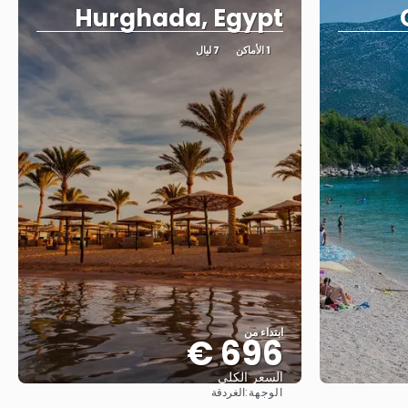
Hurghada, Egypt
1 الأماكن
7 ليال
ابتداء من
696 €
السعر الكلي
الوجهة:
الغردقة
شاهد