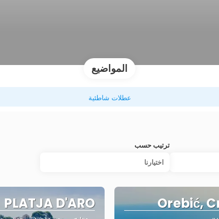
المواضيع
عطلات شاطئية
ترتيب حسب
اختيارنا
PLATJA D'ARO
Orebić, C