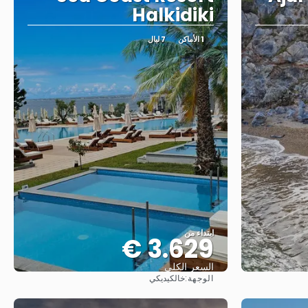
Halkidiki
1 الأماكن
7 ليال
ابتداء من
3.629 €
السعر الكلي
الوجهة:
خالكيديكي
شاهد