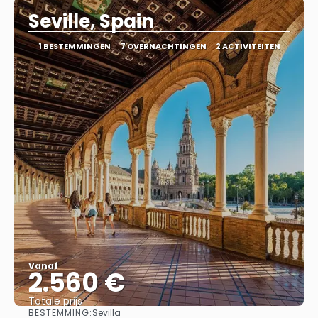
Seville, Spain
1 BESTEMMINGEN
7 OVERNACHTINGEN
2 ACTIVITEITEN
Vanaf
2.560 €
Totale prijs
BESTEMMING:
Sevilla