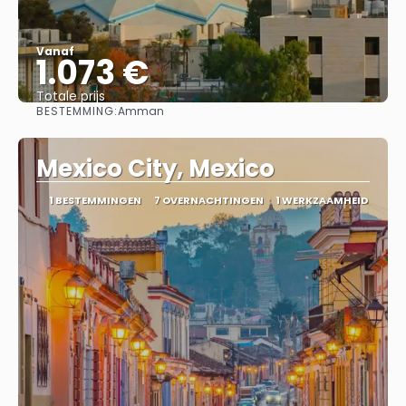
Vanaf
1.073 €
Totale prijs
BESTEMMING:
Amman
Bekijk
Mexico City, Mexico
1 BESTEMMINGEN
7 OVERNACHTINGEN
1 WERKZAAMHEID