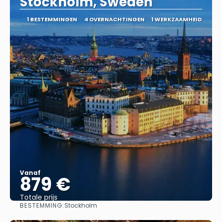
Stockholm, Sweden
1 BESTEMMINGEN
4 OVERNACHTINGEN
1 WERKZAAMHEID
Vanaf
879 €
Totale prijs
BESTEMMING:
Stockholm
Bekijk