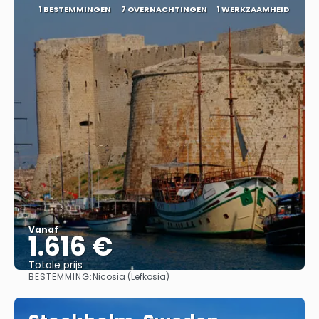
1 BESTEMMINGEN
7 OVERNACHTINGEN
1 WERKZAAMHEID
Vanaf
1.616 €
Totale prijs
BESTEMMING:
Nicosia (Lefkosia)
Bekijk