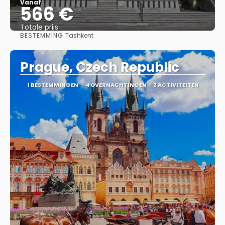
Vanaf
566 €
Totale prijs
BESTEMMING:
Tashkent
Bekijk
Prague, Czech Republic
1 BESTEMMINGEN
4 OVERNACHTINGEN
2 ACTIVITEITEN