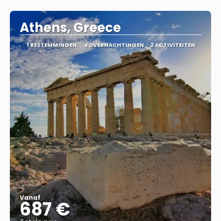
Bekijk
Athens, Greece
1 BESTEMMINGEN
4 OVERNACHTINGEN
2 ACTIVITEITEN
Vanaf
687 €