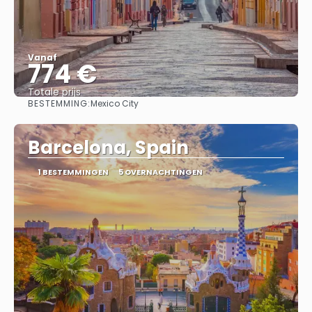
Vanaf
774 €
Totale prijs
BESTEMMING:
Mexico City
Bekijk
Barcelona, Spain
1 BESTEMMINGEN
5 OVERNACHTINGEN