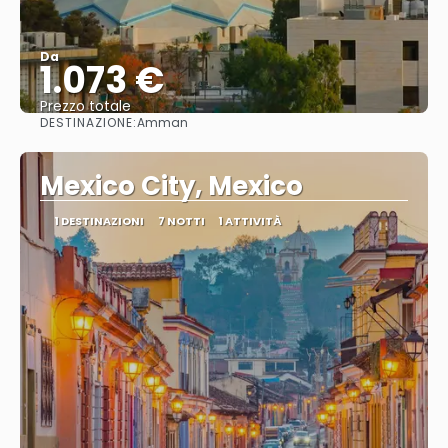
Da
1.073 €
Prezzo totale
DESTINAZIONE:
Amman
Vedere
Mexico City, Mexico
1 DESTINAZIONI
7 NOTTI
1 ATTIVITÀ