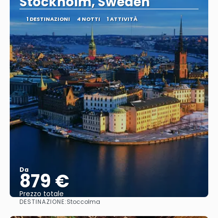
Stockholm, Sweden
1 DESTINAZIONI
4 NOTTI
1 ATTIVITÀ
Da
879 €
Prezzo totale
DESTINAZIONE:
Stoccolma
Vedere