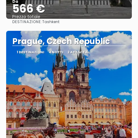
Da
566 €
Prezzo totale
DESTINAZIONE:
Tashkent
Vedere
Prague, Czech Republic
1 DESTINAZIONI
4 NOTTI
2 ATTIVITÀ