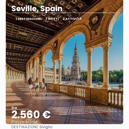
Seville, Spain
1 DESTINAZIONI
7 NOTTI
2 ATTIVITÀ
Da
2.560 €
Prezzo totale
DESTINAZIONE:
Siviglia