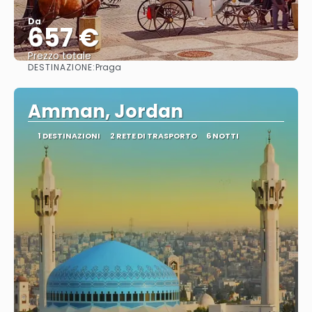
Da
657 €
Prezzo totale
DESTINAZIONE:
Praga
Vedere
Amman, Jordan
1 DESTINAZIONI
2 RETE DI TRASPORTO
6 NOTTI