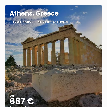
Vedere
Athens, Greece
1 DESTINAZIONI
4 NOTTI
2 ATTIVITÀ
Da
687 €