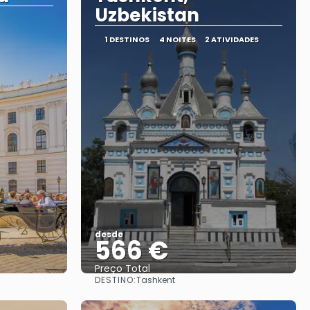
Uzbekistan
1 DESTINOS
4 NOITES
2 ATIVIDADES
desde
566 €
Preço Total
DESTINO:
Tashkent
Vejo