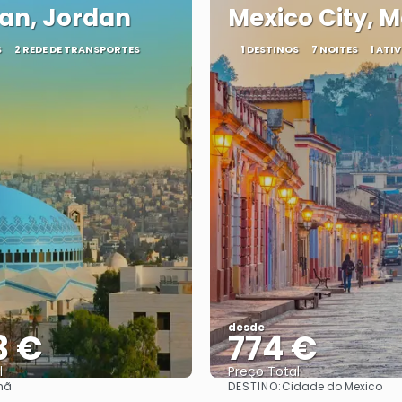
n, Jordan
Mexico City, M
S
2 REDE DE TRANSPORTES
1 DESTINOS
7 NOITES
1 ATI
desde
3 €
774 €
l
Preço Total
DESTINO:
mã
Cidade do Mexico
Vejo
Vejo