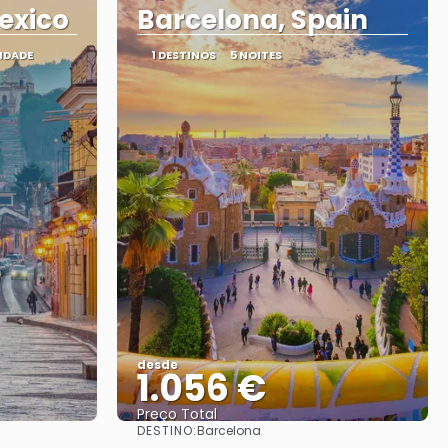
exico
Barcelona, Spain
VIDADE
1 DESTINOS
5 NOITES
desde
1.056 €
Preço Total
DESTINO:
Barcelona
Vejo