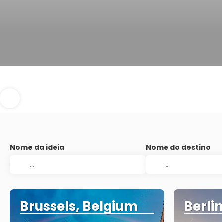
Nome da ideia
Nome do destino
Brussels, Belgium
Berli