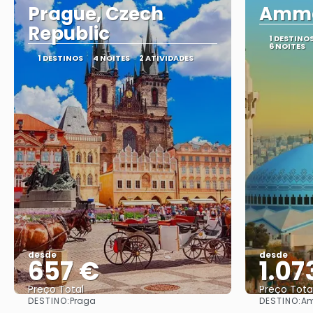
Prague, Czech
Amma
Republic
1 DESTINO
6 NOITES
1 DESTINOS
4 NOITES
2 ATIVIDADES
desde
desde
657 €
1.07
Preço Total
Preço Tota
DESTINO:
DESTINO:
Praga
A
Vejo