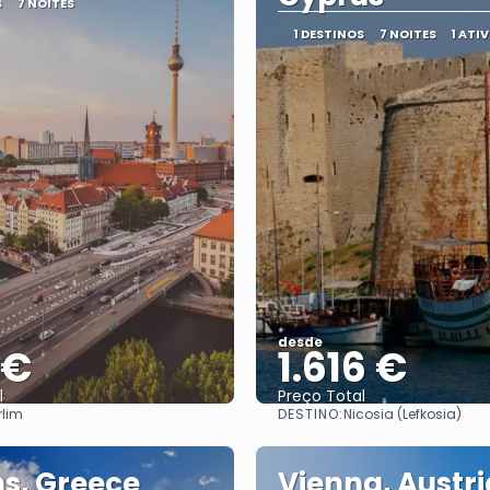
S
7 NOITES
1 DESTINOS
7 NOITES
1 ATI
desde
 €
1.616 €
l
Preço Total
DESTINO:
rlim
Nicosia (Lefkosia)
Vejo
Vejo
s, Greece
Vienna, Austri