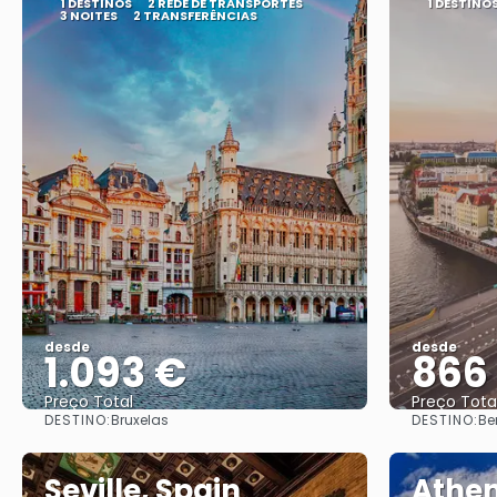
1 DESTINOS
2 REDE DE TRANSPORTES
1 DESTINO
3 NOITES
2 TRANSFERÊNCIAS
desde
desde
1.093 €
866
Preço Total
Preço Tota
DESTINO:
DESTINO:
Bruxelas
Be
Vejo
Seville, Spain
Athen