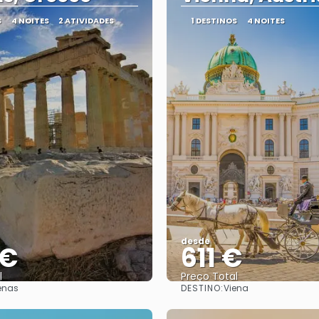
S
4 NOITES
2 ATIVIDADES
1 DESTINOS
4 NOITES
desde
 €
611 €
l
Preço Total
DESTINO:
enas
Viena
Vejo
Vejo