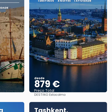
1 DESTINOS
4 NOITES
1 ATIVIDADE
VIDADE
desde
879 €
Preço Total
DESTINO:
Estocolmo
Vejo
a
Tashkent,