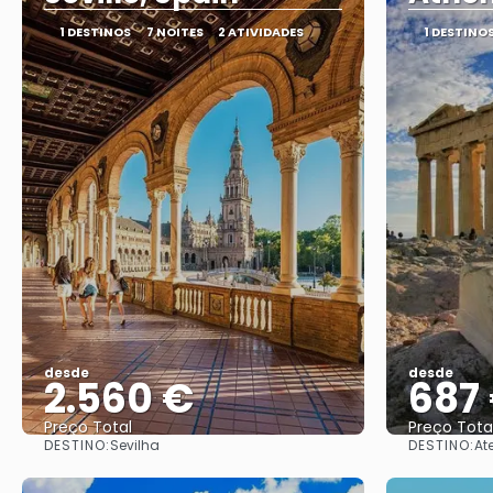
1 DESTINOS
7 NOITES
2 ATIVIDADES
1 DESTINO
desde
desde
2.560 €
687
Preço Total
Preço Tota
DESTINO:
DESTINO:
Sevilha
At
Vejo