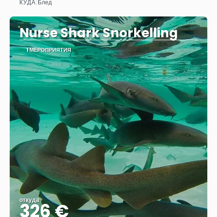
КУДА:
Блед
Видеть
Nurse Shark Snorkelling
1 МЕРОПРИЯТИЯ
откуда
326 €