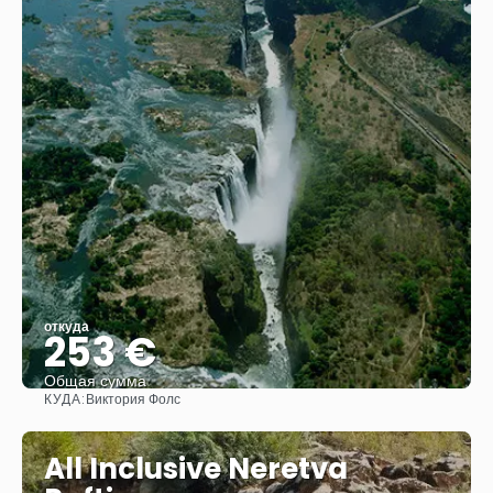
откуда
253 €
Общая сумма
КУДА:
Виктория Фолс
Видеть
All Inclusive Neretva