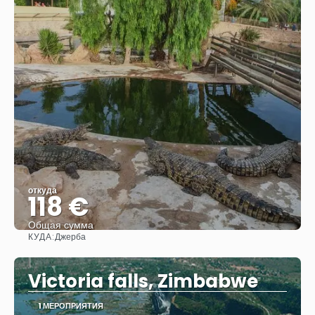
откуда
118 €
Общая сумма
КУДА:
Джерба
Видеть
Victoria falls, Zimbabwe
1 МЕРОПРИЯТИЯ