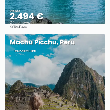
откуда
2.494 €
Общая сумма
КУДА:
Пхукет
Видеть
Machu Picchu, Peru
1 МЕРОПРИЯТИЯ