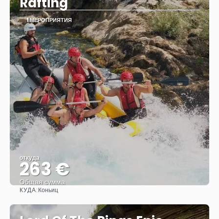
Rafting
1 МЕРОПРИЯТИЯ
откуда
263 €
Общая сумма
КУДА:
Коньиц
Видеть