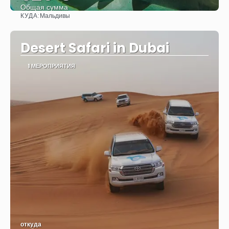
Общая сумма
КУДА:
Мальдивы
Видеть
Desert Safari in Dubai
1 МЕРОПРИЯТИЯ
откуда