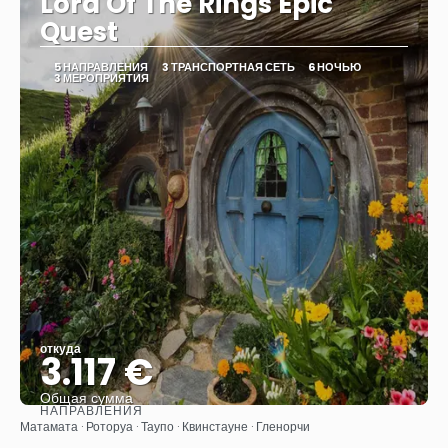
Lord Of The Rings Epic
Quest
5 НАПРАВЛЕНИЯ
3 ТРАНСПОРТНАЯ СЕТЬ
6 НОЧЬЮ
3 МЕРОПРИЯТИЯ
откуда
3.117 €
Общая сумма
НАПРАВЛЕНИЯ
Видеть
Матамата · Роторуа · Таупо · Квинстауне · Гленорчи