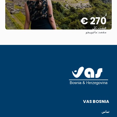
از
270 €
قیمت کل
مقصد:
ماچوپیچو
مشاهده
VAS BOSNIA
تماس