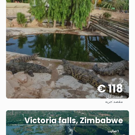
از
118 €
قیمت کل
مقصد:
جربه
مشاهده
Victoria falls, Zimbabwe
1 فعالیت