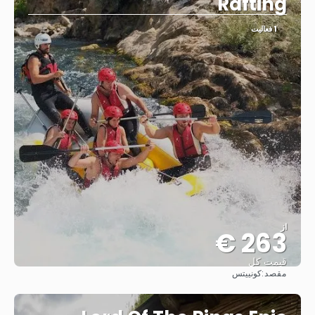
Rafting
1 فعالیت
از
263 €
قیمت کل
مقصد:
کونییتس
مشاهده