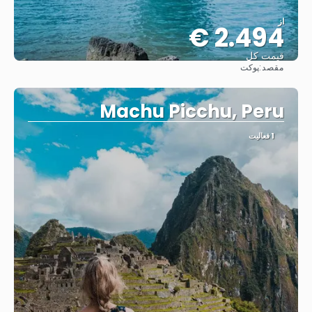
از
2.494 €
قیمت کل
مقصد:
پوکت
مشاهده
Machu Picchu, Peru
1 فعالیت