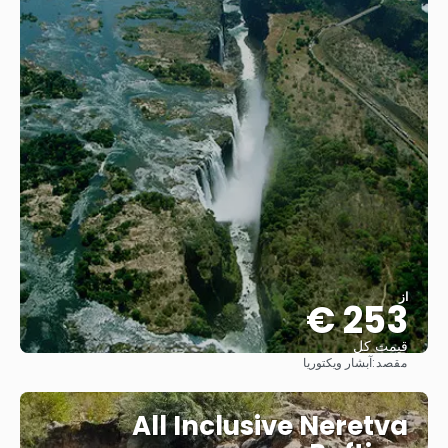
از
253 €
قیمت کل
مقصد:
آبشار ویکتوریا
مشاهده
All Inclusive Neretva