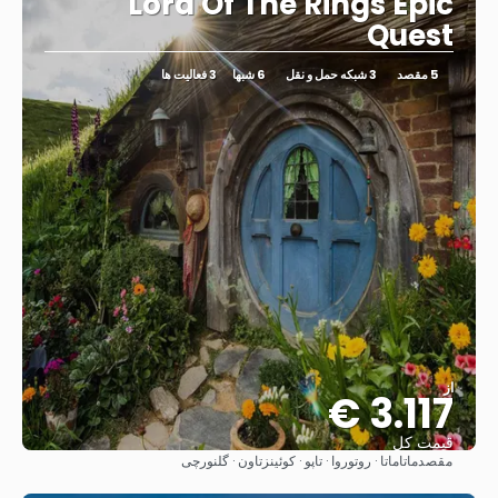
Lord Of The Rings Epic
Quest
5 مقصد
3 شبکه حمل و نقل
6 شبها
3 فعالیت ها
از
3.117 €
قیمت کل
مقصد
ماتاماتا · روتوروا · تاپو · کوئینزتاون · گلنورچی
مشاهده