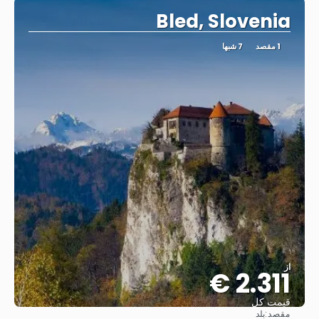
Bled, Slovenia
1 مقصد
7 شبها
از
2.311 €
قیمت کل
مقصد:
بلد