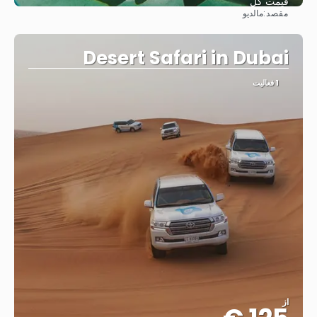
قیمت کل
مقصد:
مالدیو
مشاهده
Desert Safari in Dubai
1 فعالیت
از