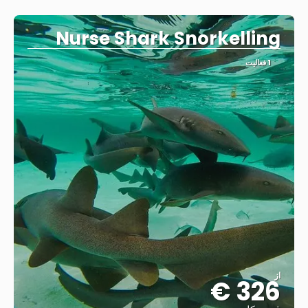
مشاهده
Nurse Shark Snorkelling
1 فعالیت
از
326 €