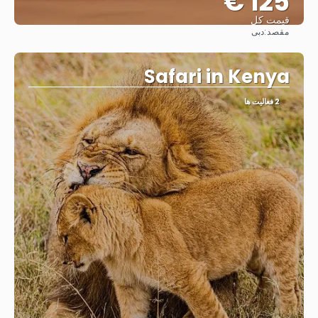
125 €
قیمت کل
مقصد:
دبی
مشاهده
Safari in Kenya
2 فعالیت ها