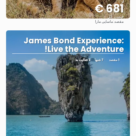
از
681 €
قیمت کل
مقصد:
ماسایی مارا
مشاهده
James Bond Experience:
Live the Adventure!
1 مقصد
7 شبها
2 فعالیت ها