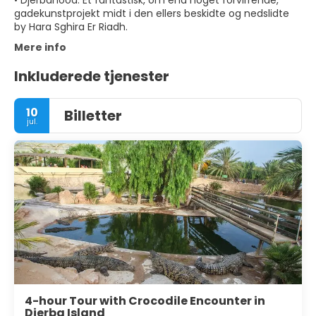
• Djerbahood: Et fantastisk, om end noget forvirrende,
gadekunstprojekt midt i den ellers beskidte og nedslidte
by Hara Sghira Er Riadh.
Mere info
Inkluderede tjenester
10
Billetter
jul.
4-hour Tour with Crocodile Encounter in
Djerba Island