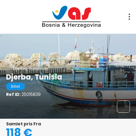
Djerba, Tunesien
Djerba, Tunisia
Billet
Ref ID:
25015839
Samlet pris Fra
118 €