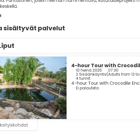
od: Fantastinen, joskin hieman hämmentävä, katutaideprojekti mu
keskellä.
a
sisältyvät palvelut
Liput
4-hour Tour with Crocodil
10 heinä 2025
07:30
2 Sisäänkäyntis
(
Adults from 12 to
4 tunnit
4-hour Tour with Crocodile Enco
Ei palauteta
ksityiskohdat