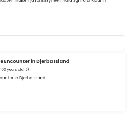
uten likaisen ja ränsistyneen Hara Sghira Er Riadhin
e Encounter in Djerba Island
 100 years old: 2
)
unter in Djerba Island