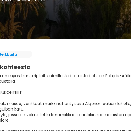
Seikkailu
 kohteesta
a on myös transkriptoitu nimillä Jerba tai Jarbah, on Pohjois-Afrik
ustalla.
LUKOHTEET
k: museo, värikkäät markkinat erityisesti Algerien aukion lähellä
guiban katu.
 kylä, jossa on valmistettu keramiikkaa jo antiikin roomalaisten ajo
plore.