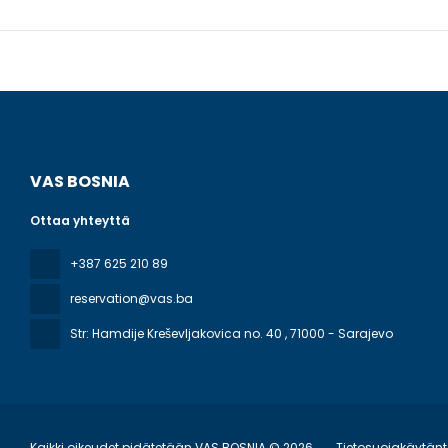
VAS BOSNIA
Ottaa yhteyttä
+387 625 210 89
reservation@vas.ba
Str: Hamdije Kreševljakovica no. 40
, 71000 - Sarajevo
Kaikki oikeudet pidätetään VAS BOSNIA © 2026
Tietosuojakäytän