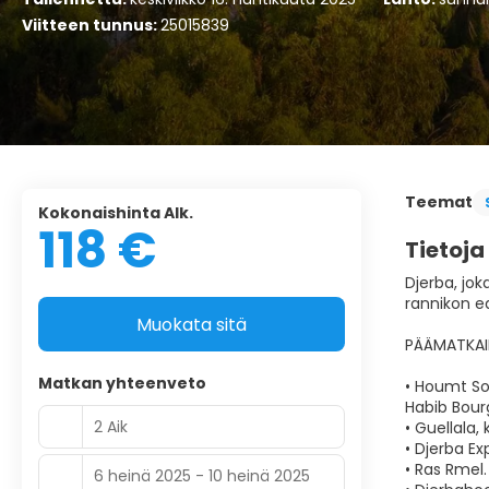
Viitteen tunnus:
25015839
Teemat
Kokonaishinta Alk.
118 €
Tietoja
Djerba, jok
rannikon ed
Muokata sitä
PÄÄMATKAI
Matkan yhteenveto
• Houmt Sou
Habib Bour
2 Aik
• Guellala,
• Djerba Ex
• Ras Rmel.
6 heinä 2025 - 10 heinä 2025