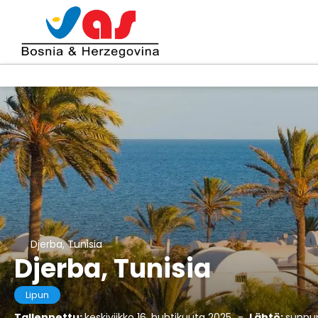
Djerba, Tunisia
Djerba, Tunisia
Lipun
Tallennettu:
keskiviikko 16. huhtikuuta 2025
-
Lähtö:
sunnun