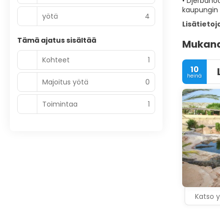
• Djerbaho
kaupungin 
yötä
4
Lisätietoj
Tämä ajatus sisältää
Mukana 
Kohteet
1
10
heinä
Majoitus yötä
0
Toimintaa
1
Katso y