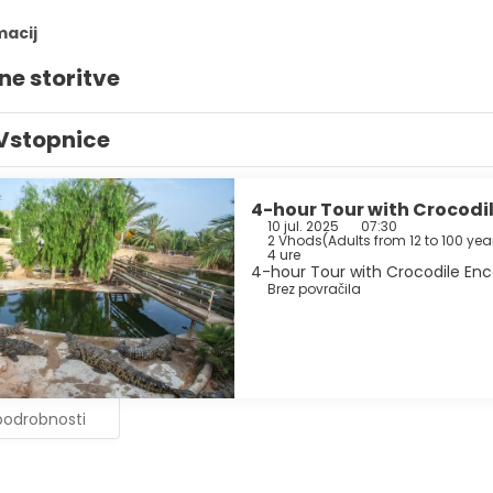
macij
ne storitve
Vstopnice
4-hour Tour with Crocodil
10 jul. 2025
07:30
2 Vhods
(
Adults from 12 to 100 year
4 ure
4-hour Tour with Crocodile Enco
Brez povračila
podrobnosti