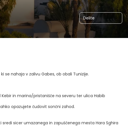
Delite
 ki se nahaja v zalivu Gabes, ob obali Tunizije.
l Kebir in marina/pristanišče na severu ter ulica Habib
er lahko opazujete čudovit sončni zahod.
sti sredi sicer umazanega in zapuščenega mesta Hara Sghira