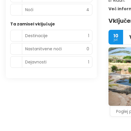
Er Riadh.
Več infor
Noči
4
Vključe
Ta zamisel vključuje
10
Destinacije
1
jul.
Nastanitvene noči
0
Dejavnosti
1
Poglej 