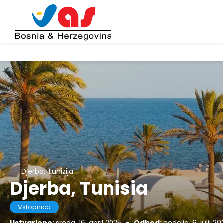
Djerba, Tunizija
Djerba, Tunisia
Vstopnica
Ustvarjeno:
sreda, 16. april 2025
-
Odhod:
nedelja, 6. julij 20