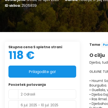
ID sklica:
25015839
Teme
Pu
Skupna cena S spletne strani
118 €
O cilju
Djerba, tud
Prilagodite ga!
GLAVNE TU
• Houmt Sou
Povzetek potovanja
Bourguiba.
• Guellala,
2 Odrasli
• Djerba Ex
• Ras Rmel.
• Djerbaho
6 jul. 2025 - 10 jul. 2025