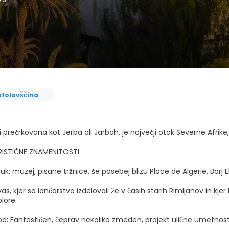
stolovščina
i prečrkovana kot Jerba ali Jarbah, je največji otok Severne Afrike,
RISTIČNE ZNAMENITOSTI
k: muzej, pisane tržnice, še posebej blizu Place de Algerie, Borj E
 vas, kjer so lončarstvo izdelovali že v časih starih Rimljanov in kj
plore.
od: Fantastičen, čeprav nekoliko zmeden, projekt ulične umetno