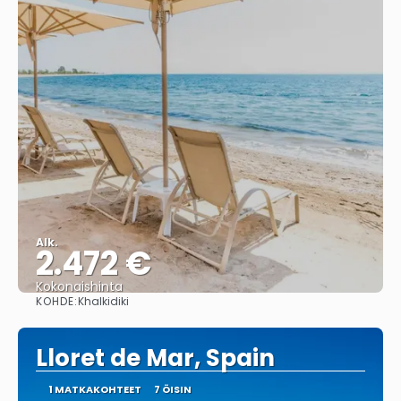
Alk.
2.472 €
Kokonaishinta
KOHDE:
Khalkidiki
Nähdä
Lloret de Mar, Spain
1 MATKAKOHTEET
7 ÖISIN