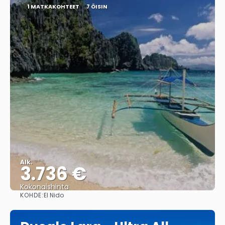
1 MATKAKOHTEET
7 ÖISIN
Alk.
3.736 €
Kokonaishinta
KOHDE:
El Nido
Nähdä