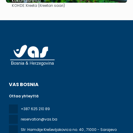
Kokonaishinta
KOHDE:
Kreeta (Kreetan saari)
Nähdä
VAS BOSNIA
Ottaa yhteyttä
+387 625 210 89
reservation@vas.ba
Str: Hamdije Kreševljakovica no. 40
, 71000 - Sarajevo