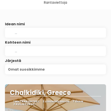
Rantaviettoja
Idean nimi
Kohteen nimi
Järjestä
Omat suosikkimme
Chalkidiki, Greece
1 MATKAKOHTEET
2 LIIKENNEVERKON
7 ÖISIN
2 KULJETUKSET