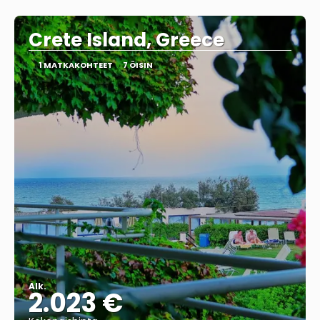
Nähdä
Crete Island, Greece
1 MATKAKOHTEET
7 ÖISIN
Alk.
2.023 €