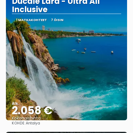
Ducale Lara - Ultra All
Inclusive
1 MATKAKOHTEET
7 ÖISIN
Alk.
2.058 €
Kokonaishinta
KOHDE:
Antalya
Nähdä