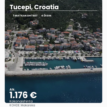
Tucepi, Croatia
1 MATKAKOHTEET
4 ÖISIN
Alk.
1.176 €
Kokonaishinta
KOHDE:
Makarska