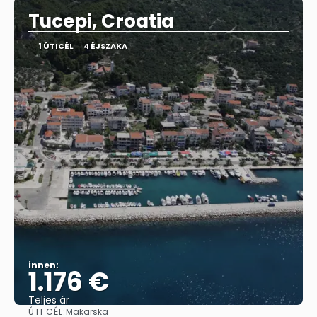
Tucepi, Croatia
1 ÚTICÉL
4 ÉJSZAKA
innen:
1.176 €
Teljes ár
ÚTI CÉL:
Makarska