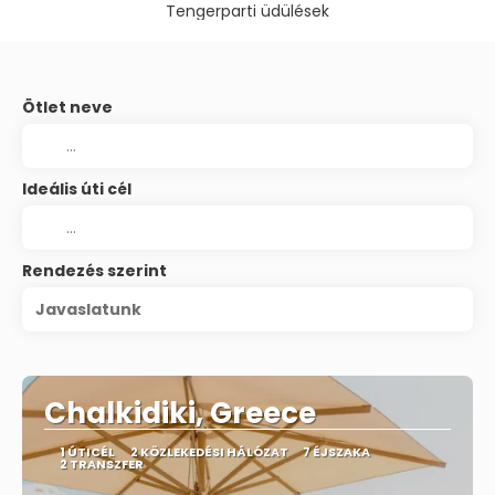
Tengerparti üdülések
Ötlet neve
Ideális úti cél
Rendezés szerint
Javaslatunk
Chalkidiki, Greece
1 ÚTICÉL
2 KÖZLEKEDÉSI HÁLÓZAT
7 ÉJSZAKA
2 TRANSZFER