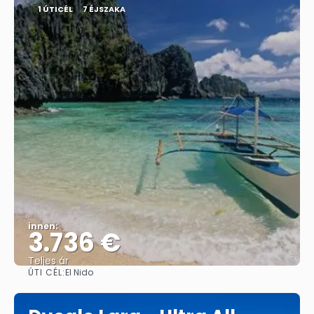
1 ÚTICÉL
7 ÉJSZAKA
innen:
3.736 €
Teljes ár
ÚTI CÉL:
El Nido
Megnézem