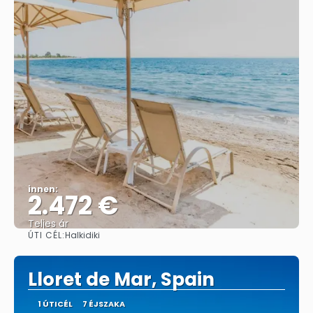
innen:
2.472 €
Teljes ár
ÚTI CÉL:
Halkidiki
Megnézem
Lloret de Mar, Spain
1 ÚTICÉL
7 ÉJSZAKA