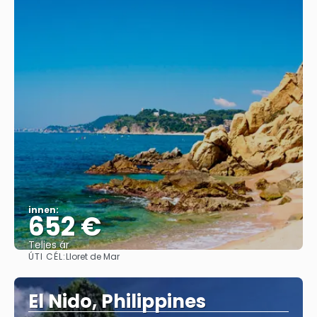
innen:
652 €
Teljes ár
ÚTI CÉL:
Lloret de Mar
Megnézem
El Nido, Philippines