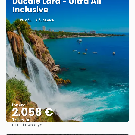
Ducale Lara - Ultra All
Inclusive
1 ÚTICÉL
7 ÉJSZAKA
innen:
2.058 €
Teljes ár
ÚTI CÉL:
Antalya
Megnézem