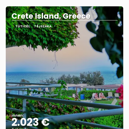
Megnézem
Crete Island, Greece
1 ÚTICÉL
7 ÉJSZAKA
innen:
2.023 €