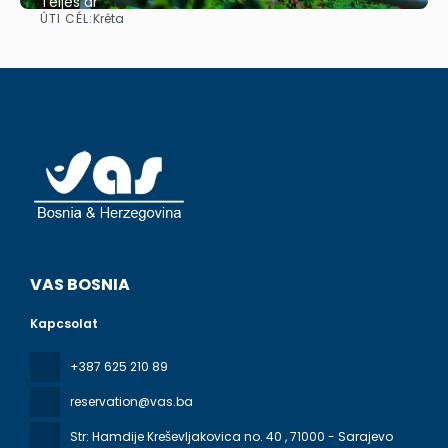
Teljes ár
ÚTI CÉL:
Kréta
Megnézem
VAS BOSNIA
Kapcsolat
+387 625 210 89
reservation@vas.ba
Str: Hamdije Kreševljakovica no. 40
, 71000 - Sarajevo