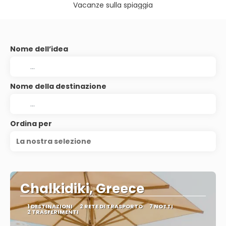
Vacanze sulla spiaggia
Nome dell’idea
Nome della destinazione
Ordina per
La nostra selezione
Chalkidiki, Greece
1 DESTINAZIONI
2 RETE DI TRASPORTO
7 NOTTI
2 TRASFERIMENTI