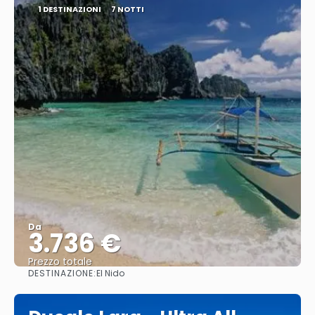
1 DESTINAZIONI
7 NOTTI
Da
3.736 €
Prezzo totale
DESTINAZIONE:
El Nido
Vedere