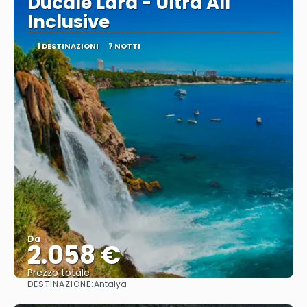
Ducale Lara - Ultra All
Inclusive
1 DESTINAZIONI
7 NOTTI
Da
2.058 €
Prezzo totale
DESTINAZIONE:
Antalya
Vedere