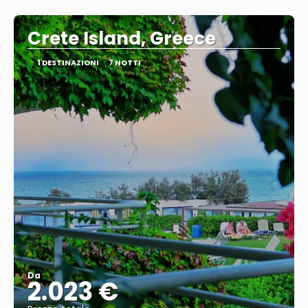
Vedere
Crete Island, Greece
1 DESTINAZIONI
7 NOTTI
Da
2.023 €