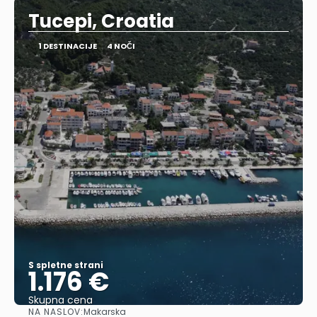
Tucepi, Croatia
1 DESTINACIJE
4 NOČI
S spletne strani
1.176 €
Skupna cena
NA NASLOV:
Makarska