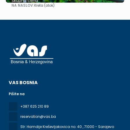
Skupna cena
NA NASLOV:
Kreta (otok)
Glej .
VAS BOSNIA
Pišite na
+387 625 210 89
reservation@vas.ba
Str: Hamdije Kreševljakovica no. 40
, 71000 - Sarajevo