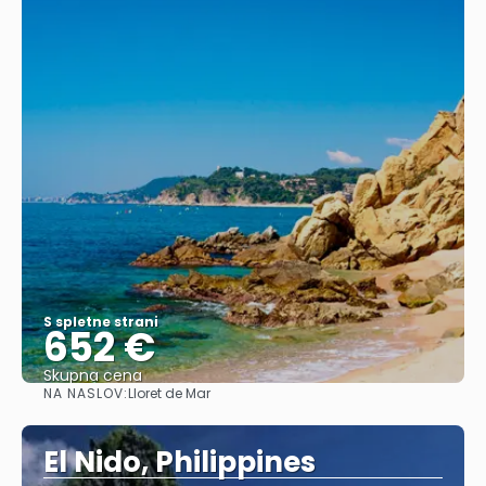
S spletne strani
652 €
Skupna cena
NA NASLOV:
Lloret de Mar
Glej .
El Nido, Philippines