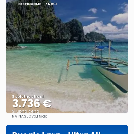
1 DESTINACIJE
7 NOČI
S spletne strani
3.736 €
Skupna cena
NA NASLOV:
El Nido
Glej .