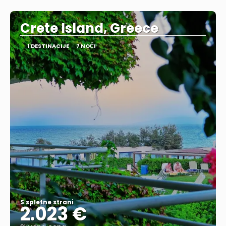
Glej .
Crete Island, Greece
1 DESTINACIJE
7 NOČI
S spletne strani
2.023 €