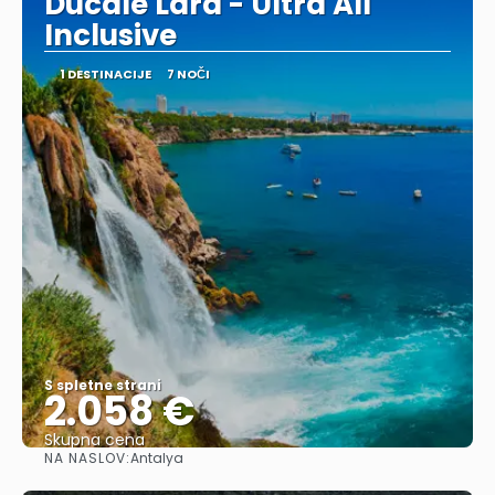
Ducale Lara - Ultra All
Inclusive
1 DESTINACIJE
7 NOČI
S spletne strani
2.058 €
Skupna cena
NA NASLOV:
Antalya
Glej .