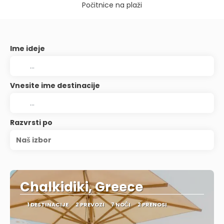
Počitnice na plaži
Ime ideje
Vnesite ime destinacije
Razvrsti po
Naš izbor
Chalkidiki, Greece
1 DESTINACIJE
2 PREVOZI
7 NOČI
2 PRENOSI