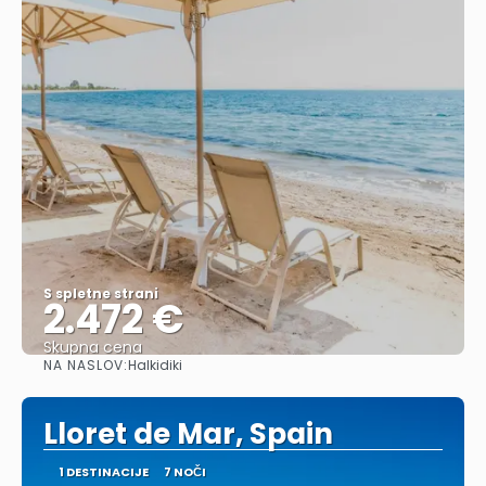
S spletne strani
2.472 €
Skupna cena
NA NASLOV:
Halkidiki
Glej .
Lloret de Mar, Spain
1 DESTINACIJE
7 NOČI