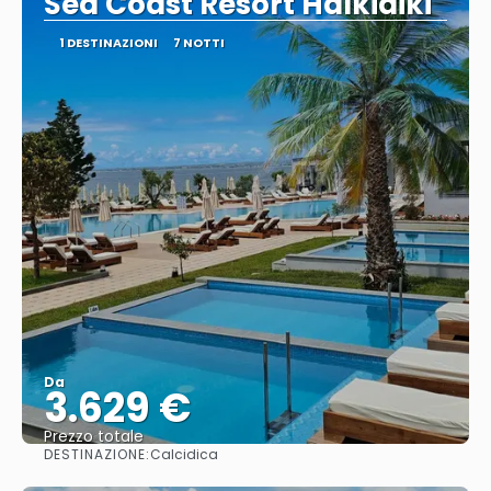
Sea Coast Resort Halkidiki
1 DESTINAZIONI
7 NOTTI
Da
3.629 €
Prezzo totale
DESTINAZIONE:
Calcidica
Vedere