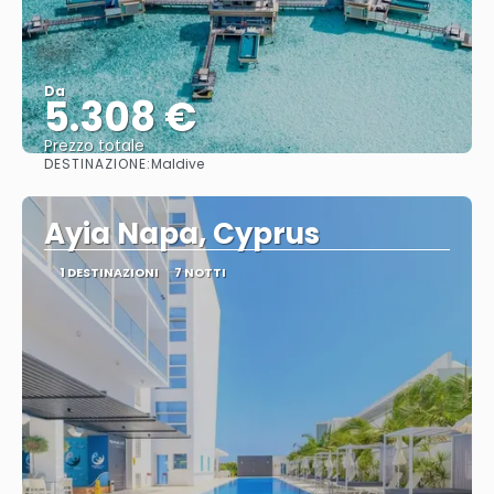
Da
5.308 €
Prezzo totale
DESTINAZIONE:
Maldive
Vedere
Ayia Napa, Cyprus
1 DESTINAZIONI
7 NOTTI