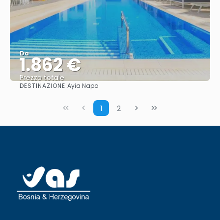
Da
1.862 €
Prezzo totale
DESTINAZIONE:
Ayia Napa
Vedere
1
2