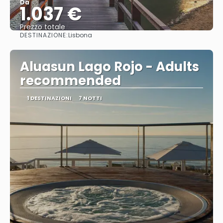
Da
1.037 €
Prezzo totale
DESTINAZIONE:
Lisbona
Vedere
Aluasun Lago Rojo - Adults
recommended
1 DESTINAZIONI
7 NOTTI