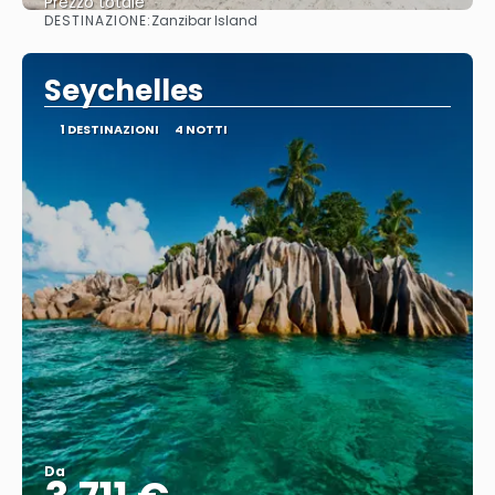
Prezzo totale
DESTINAZIONE:
Zanzibar Island
Vedere
Seychelles
1 DESTINAZIONI
4 NOTTI
Da