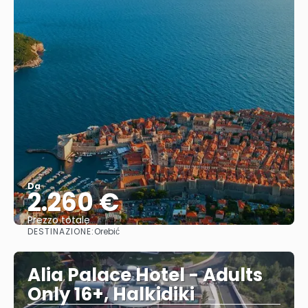
Da
2.260 €
Prezzo totale
DESTINAZIONE:
Orebić
Vedere
Alia Palace Hotel - Adults
Only 16+, Halkidiki