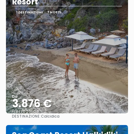
Resort
1 DESTINAZIONI
7 NOTTI
Da
3.876 €
Prezzo totale
DESTINAZIONE:
Calcidica
Vedere