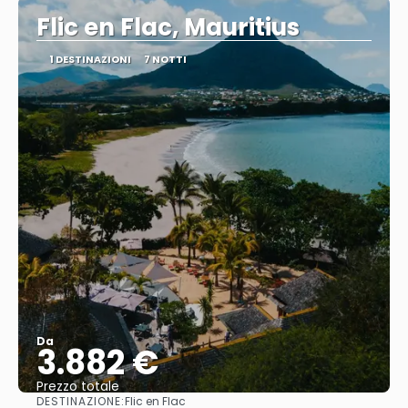
Flic en Flac, Mauritius
1 DESTINAZIONI
7 NOTTI
Da
3.882 €
Prezzo totale
DESTINAZIONE:
Flic en Flac