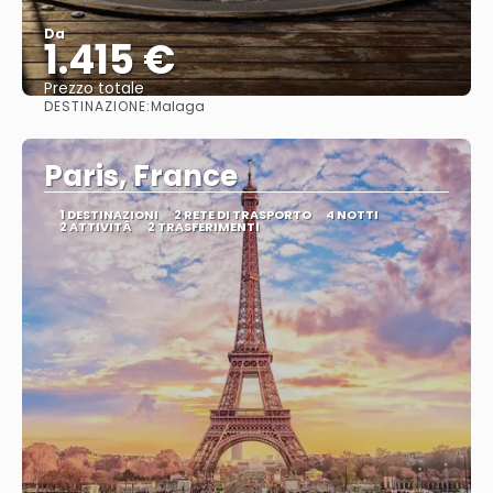
Da
1.415 €
Prezzo totale
DESTINAZIONE:
Malaga
Vedere
Paris, France
1 DESTINAZIONI
2 RETE DI TRASPORTO
4 NOTTI
2 ATTIVITÀ
2 TRASFERIMENTI