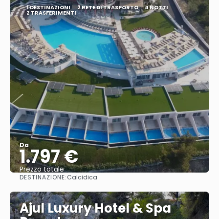
1 DESTINAZIONI
2 RETE DI TRASPORTO
4 NOTTI
2 TRASFERIMENTI
Da
1.797 €
Prezzo totale
DESTINAZIONE:
Calcidica
Vedere
Ajul Luxury Hotel & Spa