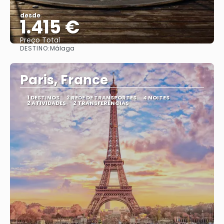
desde
1.415 €
Preço Total
DESTINO:
Málaga
Vejo
Paris, France
1 DESTINOS
2 REDE DE TRANSPORTES
4 NOITES
2 ATIVIDADES
2 TRANSFERÊNCIAS