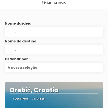
Férias na praia
Nome da ideia
Nome do destino
Ordenar por
A nossa seleção
Orebić, Croatia
1 DESTINOS
7 NOITES