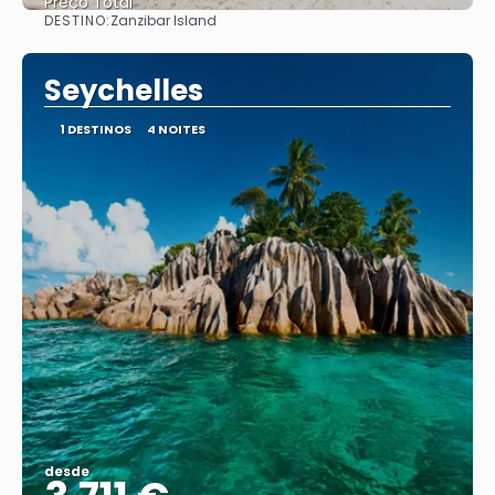
Preço Total
DESTINO:
Zanzibar Island
Vejo
Seychelles
1 DESTINOS
4 NOITES
desde