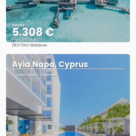
desde
5.308 €
Preço Total
DESTINO:
Maldives
Vejo
Ayia Napa, Cyprus
1 DESTINOS
7 NOITES