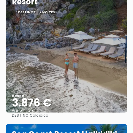
Resort
1 DESTINOS
7 NOITES
desde
3.876 €
Preço Total
DESTINO:
Calcídica
Vejo