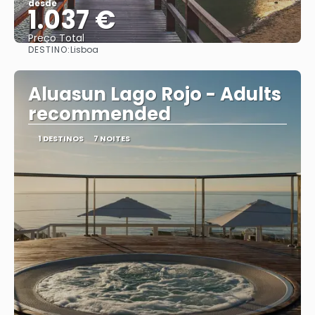
desde
1.037 €
Preço Total
DESTINO:
Lisboa
Vejo
Aluasun Lago Rojo - Adults
recommended
1 DESTINOS
7 NOITES