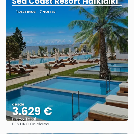
Sea Coast Resort Halkidiki
1 DESTINOS
7 NOITES
desde
3.629 €
Preço Total
DESTINO:
Calcídica
Vejo