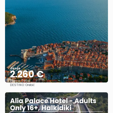
desde
2.260 €
Preço Total
DESTINO:
Orebić
Vejo
Alia Palace Hotel - Adults
Only 16+, Halkidiki