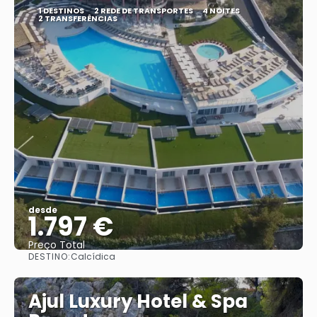
1 DESTINOS
2 REDE DE TRANSPORTES
4 NOITES
2 TRANSFERÊNCIAS
desde
1.797 €
Preço Total
DESTINO:
Calcídica
Vejo
Ajul Luxury Hotel & Spa