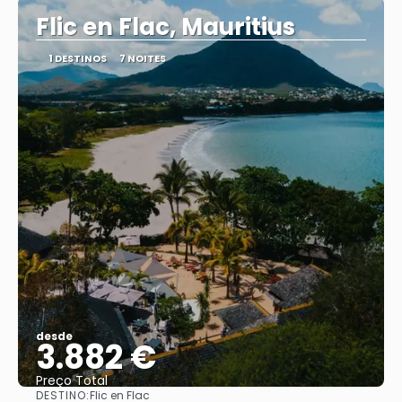
Flic en Flac, Mauritius
1 DESTINOS
7 NOITES
desde
3.882 €
Preço Total
DESTINO:
Flic en Flac