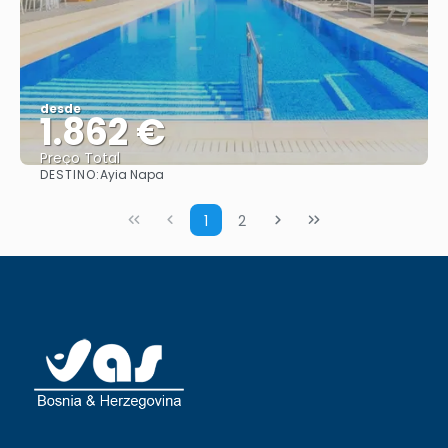
desde
1.862 €
Preço Total
DESTINO:
Ayia Napa
Vejo
1
2