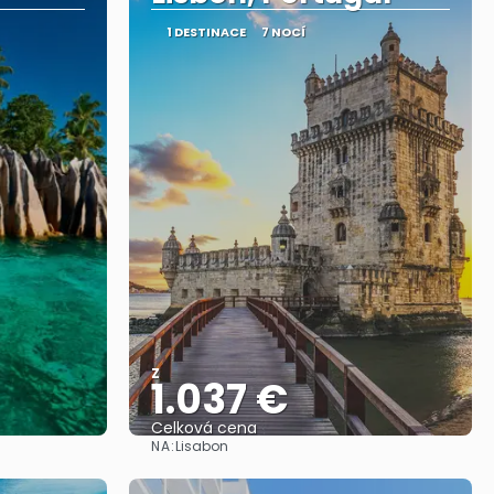
1 DESTINACE
7 NOCÍ
Z
1.037 €
Celková cena
NA:
Lisabon
Zobrazit