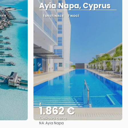
Ayia Napa, Cyprus
VITY
1 DESTINACE
7 NOCÍ
Z
1.862 €
Celková cena
NA:
Ayia Napa
Zobrazit