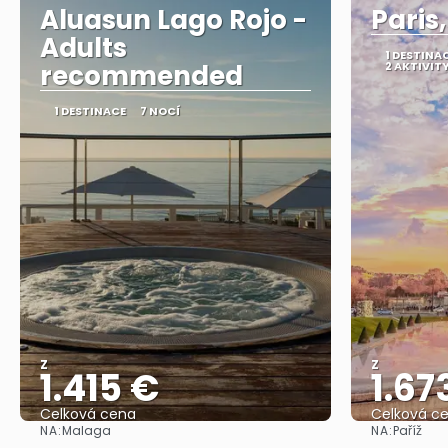
Aluasun Lago Rojo -
Paris
Adults
1 DESTINA
recommended
2 AKTIVIT
1 DESTINACE
7 NOCÍ
Z
Z
1.415 €
1.67
Celková cena
Celková c
NA:
NA:
Malaga
Paříž
Zobrazit