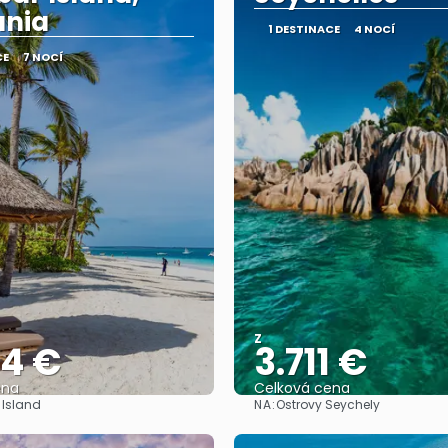
ania
1 DESTINACE
4 NOCÍ
CE
7 NOCÍ
Z
44 €
3.711 €
ena
Celková cena
NA:
 Island
Ostrovy Seychely
Zobrazit
Zobrazit