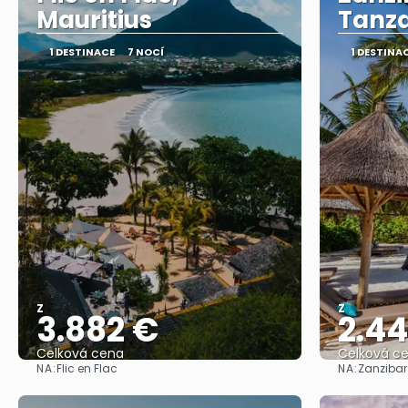
Mauritius
Tanz
1 DESTINACE
7 NOCÍ
1 DESTINA
Z
Z
3.882 €
2.4
Celková cena
Celková c
NA:
NA:
Flic en Flac
Zanzibar
Zobrazit