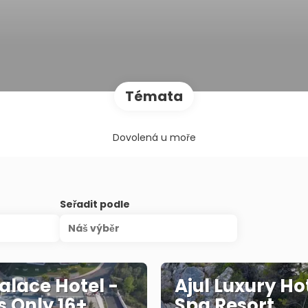
Témata
Dovolená u moře
Seřadit podle
Náš výběr
Palace Hotel -
Ajul Luxury Ho
s Only 16+,
Spa Resort