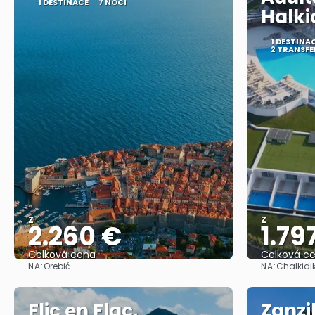
1 DESTINACE
7 NOCÍ
Halki
1 DESTINA
2 TRANSFE
Z
Z
2.260 €
1.79
Celková cena
Celková c
NA:
NA:
Orebić
Chalkidik
Zobrazit
Flic en Flac,
Zanzi