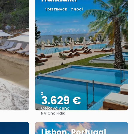
1 DESTINACE
7 NOCÍ
Z
3.629 €
Celková cena
NA:
Chalkidiki
Zobrazit
Lisbon, Portugal