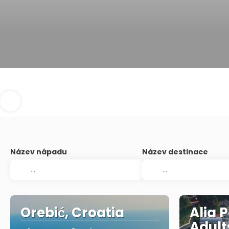
Název nápadu
Název destinace
Orebić, Croatia
Alia 
Adult