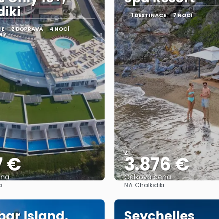
diki
1 DESTINACE
7 NOCÍ
CE
2 DOPRAVA
4 NOCÍ
RY
Z
7 €
3.876 €
ena
Celková cena
NA:
i
Chalkidiki
Zobrazit
Zobrazit
bar Island,
Seychelles