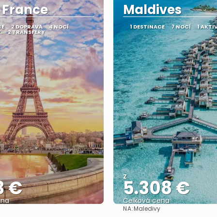
, France
Maldives
CE
2 DOPRAVA
4 NOCÍ
1 DESTINACE
7 NOCÍ
1 AKTI
Y
2 TRANSFERY
Z
3 €
5.308 €
ena
Celková cena
NA:
Maledivy
Zobrazit
Zobrazit