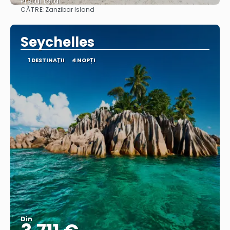
Pretul total
CĂTRE:
Zanzibar Island
Vedea
Seychelles
1 DESTINAŢII
4 NOPȚI
Din