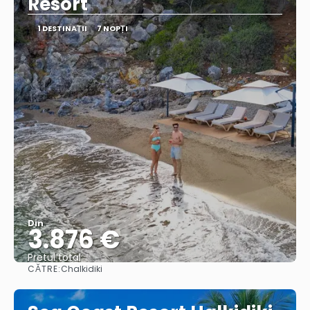
Resort
1 DESTINAŢII
7 NOPȚI
Din
3.876 €
Pretul total
CĂTRE:
Chalkidiki
Vedea