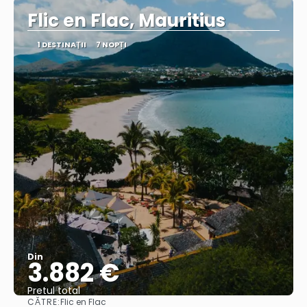
Flic en Flac, Mauritius
1 DESTINAŢII
7 NOPȚI
Din
3.882 €
Pretul total
CĂTRE:
Flic en Flac