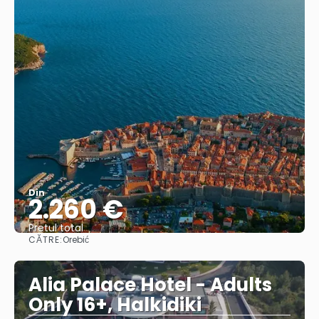
Din
2.260 €
Pretul total
CĂTRE:
Orebić
Vedea
Alia Palace Hotel - Adults
Only 16+, Halkidiki