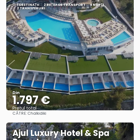
1 DESTINAŢII
2 REȚEA DE TRANSPORT
4 NOPȚI
2 TRANSFERURI
Din
1.797 €
Pretul total
CĂTRE:
Chalkidiki
Vedea
Ajul Luxury Hotel & Spa