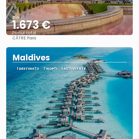
Din
1.673 €
Pretul total
CĂTRE:
Paris
Vedea
Maldives
1 DESTINAŢII
7 NOPȚI
1 ACTIVITATE