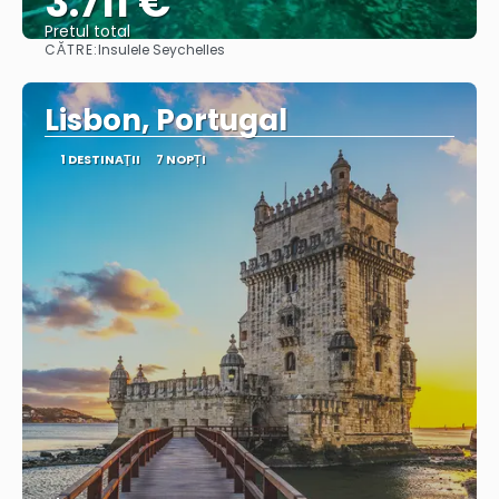
3.711 €
Pretul total
CĂTRE:
Insulele Seychelles
Vedea
Lisbon, Portugal
1 DESTINAŢII
7 NOPȚI