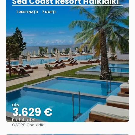
Sea Coast Resort Halkidiki
1 DESTINAŢII
7 NOPȚI
Din
3.629 €
Pretul total
CĂTRE:
Chalkidiki
Vedea