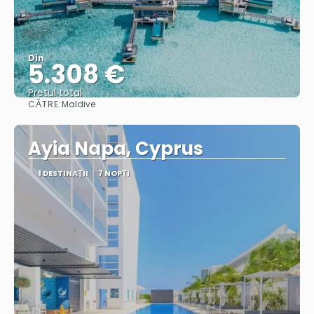
Din
5.308 €
Pretul total
CĂTRE:
Maldive
Vedea
Ayia Napa, Cyprus
1 DESTINAŢII
7 NOPȚI