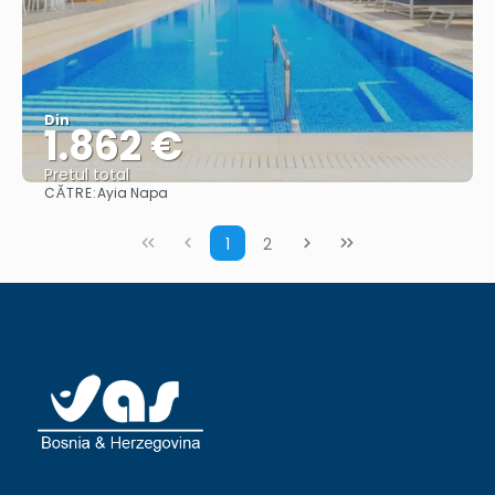
Din
1.862 €
Pretul total
CĂTRE:
Ayia Napa
Vedea
1
2