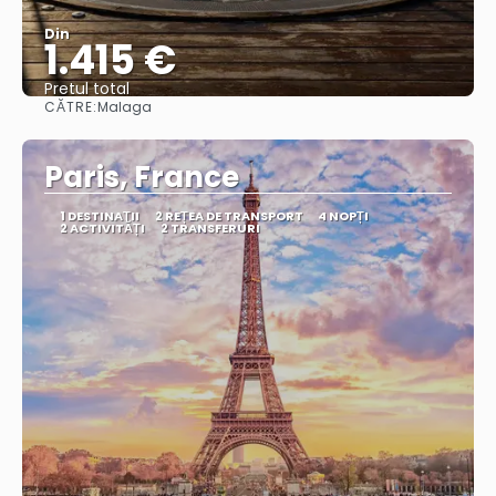
Din
1.415 €
Pretul total
CĂTRE:
Malaga
Vedea
Paris, France
1 DESTINAŢII
2 REȚEA DE TRANSPORT
4 NOPȚI
2 ACTIVITĂȚI
2 TRANSFERURI