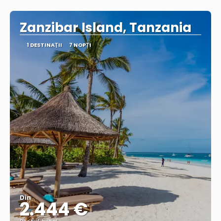
Vedea
Zanzibar Island, Tanzania
1 DESTINAŢII
7 NOPȚI
Din
2.444 €