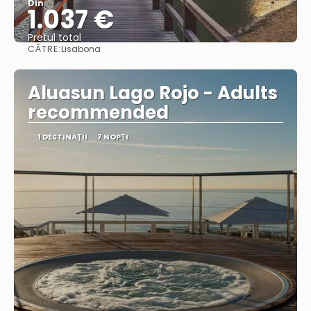
Din
1.037 €
Pretul total
CĂTRE:
Lisabona
Vedea
Aluasun Lago Rojo - Adults
recommended
1 DESTINAŢII
7 NOPȚI