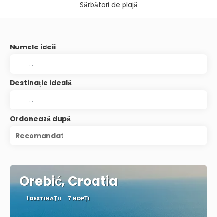
Sărbători de plajă
Numele ideii
Destinație ideală
Ordonează după
Recomandat
Orebić, Croatia
1 DESTINAŢII
7 NOPȚI