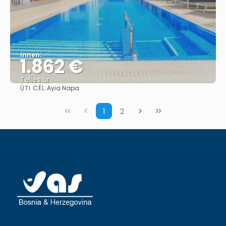
innen:
1.862 €
Teljes ár
ÚTI CÉL:
Ayia Napa
Megnézem
1
2