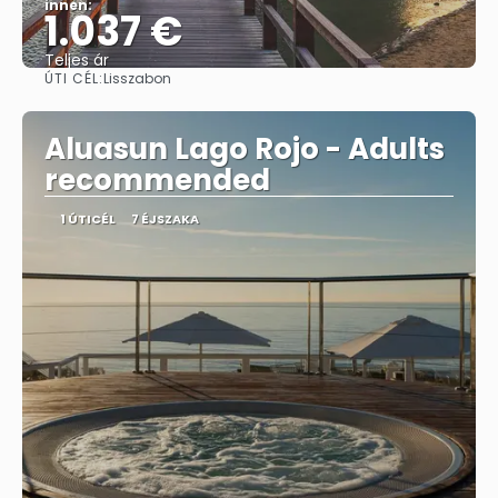
innen:
1.037 €
Teljes ár
ÚTI CÉL:
Lisszabon
Megnézem
Aluasun Lago Rojo - Adults
recommended
1 ÚTICÉL
7 ÉJSZAKA