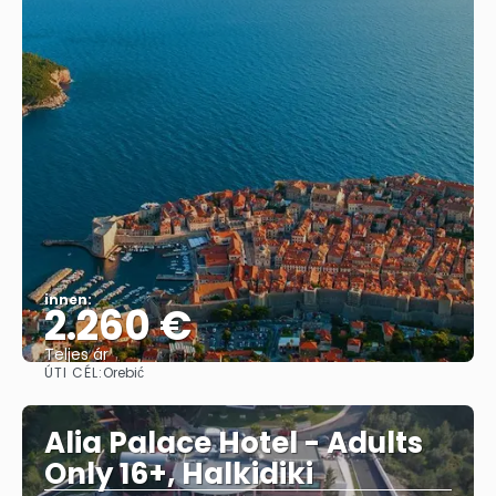
innen:
2.260 €
Teljes ár
ÚTI CÉL:
Orebić
Megnézem
Alia Palace Hotel - Adults
Only 16+, Halkidiki