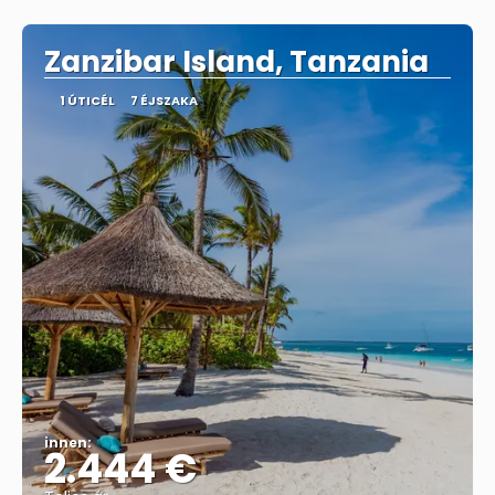
Megnézem
Zanzibar Island, Tanzania
1 ÚTICÉL
7 ÉJSZAKA
innen:
2.444 €