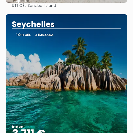
Teljes ár
ÚTI CÉL:
Zanzibar Island
Megnézem
Seychelles
1 ÚTICÉL
4 ÉJSZAKA
innen: