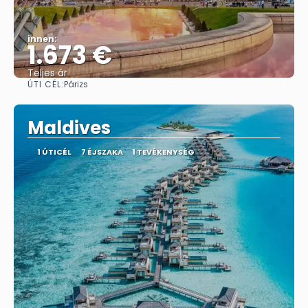
innen:
1.673 €
Teljes ár
ÚTI CÉL:
Párizs
Megnézem
Maldives
1 ÚTICÉL
7 ÉJSZAKA
1 TEVÉKENYSÉG