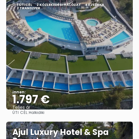
1 ÚTICÉL
2 KÖZLEKEDÉSI HÁLÓZAT
4 ÉJSZAKA
2 TRANSZFER
innen:
1.797 €
Teljes ár
ÚTI CÉL:
Halkidiki
Megnézem
Ajul Luxury Hotel & Spa