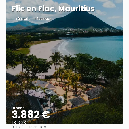
Flic en Flac, Mauritius
1 ÚTICÉL
7 ÉJSZAKA
innen:
3.882 €
Teljes ár
ÚTI CÉL:
Flic en Flac