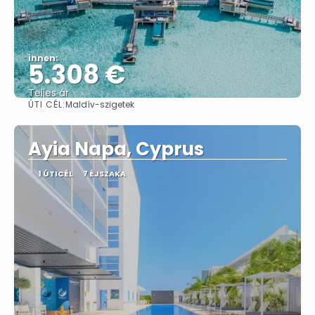
innen:
5.308 €
Teljes ár
ÚTI CÉL:
Maldív-szigetek
Megnézem
Ayia Napa, Cyprus
1 ÚTICÉL
7 ÉJSZAKA