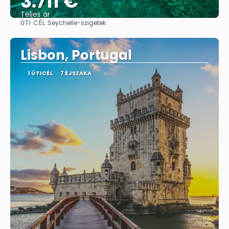
3.711 €
Teljes ár
ÚTI CÉL:
Seychelle-szigetek
Megnézem
Lisbon, Portugal
1 ÚTICÉL
7 ÉJSZAKA