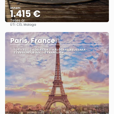
innen:
1.415 €
Teljes ár
ÚTI CÉL:
Malaga
Megnézem
Paris, France
1 ÚTICÉL
2 KÖZLEKEDÉSI HÁLÓZAT
4 ÉJSZAKA
2 TEVÉKENYSÉGEK
2 TRANSZFER