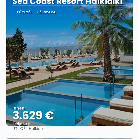
Sea Coast Resort Halkidiki
1 ÚTICÉL
7 ÉJSZAKA
innen:
3.629 €
Teljes ár
ÚTI CÉL:
Halkidiki
Megnézem