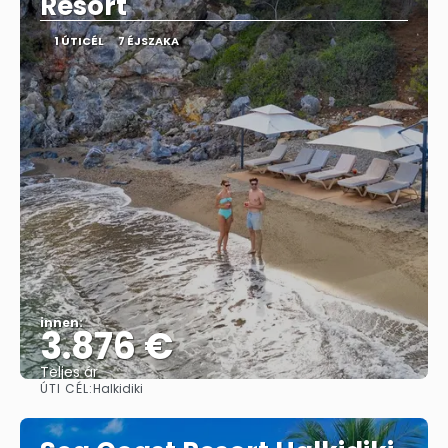
Resort
1 ÚTICÉL
7 ÉJSZAKA
innen:
3.876 €
Teljes ár
ÚTI CÉL:
Halkidiki
Megnézem