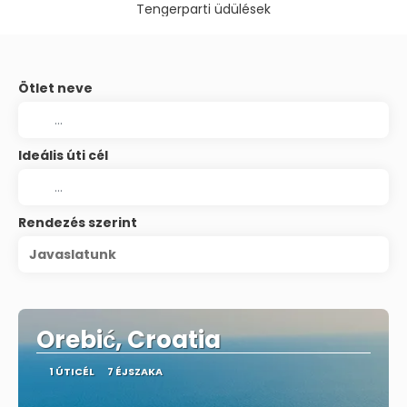
Tengerparti üdülések
Ötlet neve
Ideális úti cél
Rendezés szerint
Javaslatunk
Orebić, Croatia
1 ÚTICÉL
7 ÉJSZAKA