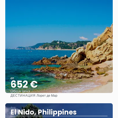
от
652 €
Обща цена
ДЕСТИНАЦИЯ:
Лорет де Мар
Вижте
El Nido, Philippines