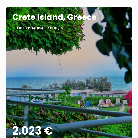
Вижте
Crete Island, Greece
1 ДЕСТИНАЦИИ
7 НОЩЕМ
от
2.023 €