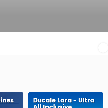
pines
Ducale Lara - Ultra
All Inclusive