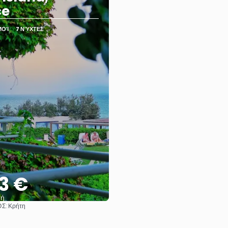
ce
ΜΟΊ
7 ΝΎΧΤΕΣ
3 €
μή
Σ:
Κρήτη
Βλέπω