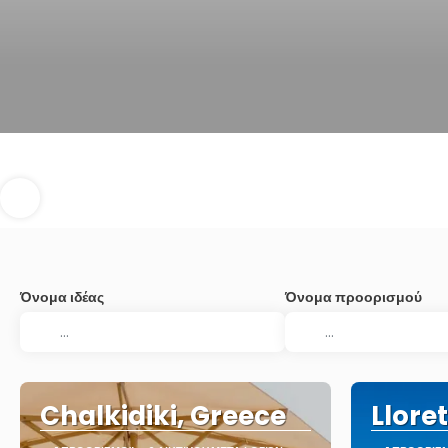
Όνομα ιδέας
Όνομα προορισμού
Chalkidiki, Greece
Llore