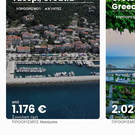
Gree
1 ΠΡΟΟΡΙΣΜΟΊ
4 ΝΎΧΤΕΣ
1 ΠΡΟΟΡΙΣ
από
από
1.176 €
2.02
Συνολική τιμή
Συνολική τι
ΠΡΟΟΡΙΣΜΌΣ:
ΠΡΟΟΡΙΣΜΌ
Μακάρσκα
Βλέπω