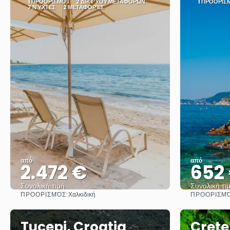
1 ΠΡΟΟΡΙΣΜΟΊ
2 ΔΙΚΤΎΟΥ ΜΕΤΑΦΟΡΏΝ
1 ΠΡΟΟΡΙΣ
7 ΝΎΧΤΕΣ
2 ΜΕΤΑΦΟΡΈΣ
από
από
2.472 €
652
Συνολική τιμή
Συνολική τι
ΠΡΟΟΡΙΣΜΌΣ:
ΠΡΟΟΡΙΣΜΌ
Χαλκιδική
Βλέπω
Tucepi, Croatia
Crete