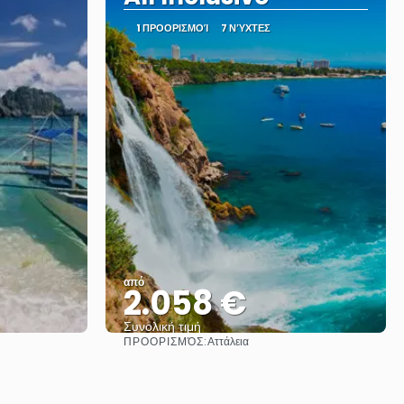
1 ΠΡΟΟΡΙΣΜΟΊ
7 ΝΎΧΤΕΣ
από
2.058 €
Συνολική τιμή
ΠΡΟΟΡΙΣΜΌΣ:
Αττάλεια
Βλέπω