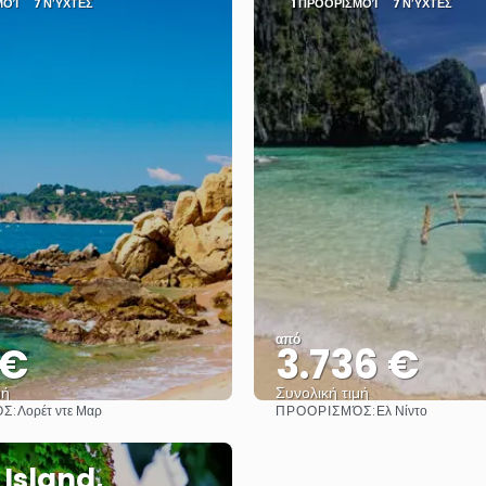
ΜΟΊ
7 ΝΎΧΤΕΣ
1 ΠΡΟΟΡΙΣΜΟΊ
7 ΝΎΧΤΕΣ
από
 €
3.736 €
μή
Συνολική τιμή
Σ:
ΠΡΟΟΡΙΣΜΌΣ:
Λορέτ ντε Μαρ
Ελ Νίντο
Βλέπω
Βλέπω
 Island,